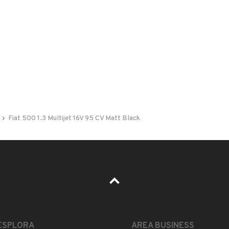
 nelle foto del veicolo o contatta
GU
per riceverlo.
 usata ma in ottime condizioni , tetto panoramico ed
lega, chiusura centralizzata, vetri elettrici , faretti
Fiat 500 1.3 Multijet 16V 95 CV Matt Black
china e stato effetuato il taglinado completo di
offre solo usato selezionato e garantito POSSIBILITA DI
O PER MAGGIORI INFORMAZIONI CHIAMARE AL
E Autogardenguerrera ti offre solo usato selezionato
ESPLORA
AREA BUSINESS