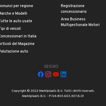
ESTETICA E CONDIZIONI
ACCESSORI
Annunci per regione
Registrazione
concessionario
Marche e Modelli
Marca
Area Business
Tutte le auto usate
FIAT
Multigestionale Motori
Tipi di veicoli
Versione
Concessionari in Italia
500 1.3 MJT 95 CV Matt Black
Articoli del Magazine
Valutazione auto
Chilometri
180.000
SEGUICI
Potenza
VEDI TUTTI
70 kW (95 CV)
Copyright © 2023 Marktplaats B.V. Tutti i diritti riservati.
Numero di porte
Marktplaats B.V. - P.IVA 803.603.307.B.01
2 o 3 porte