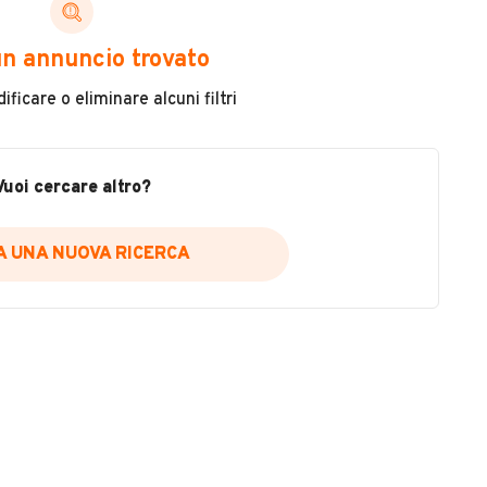
ni di cui necessiti per scegliere in modo trasparente
n annuncio trovato
 il veicolo
ficare o eliminare alcuni filtri
metri
ne
fettuate
Vuoi cercare altro?
IA UNA NUOVA RICERCA
icare la disponibilità del report.
a
il sito web
A DISPONIBILITÀ REPORT