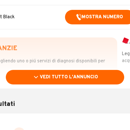
t Black
MOSTRA NUMERO
ANZIE
Leg
acq
iendo uno o piú servizi di diagnosi disponibili per
VEDI TUTTO L'ANNUNCIO
OLO
 €
ltati
verificare la storia del veicolo semplicemente