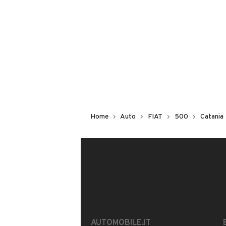
Non hai il numero di targa? Cercalo
il venditore al telefono
o
via e-mail
DESCRIZIONE
fiat 500 1.3 mjt lounge , autovettura
apribile , clima automatico , cerchi in 
Home
Auto
FIAT
500
Catania
antinebbia , full optional , nella mac
distribuzione. Autogardenguerrera ti 
FINANZIAMENTO A TASSO AGEVOLAT
NUMERO
MOSTRA NUMERO
GIUSEPP
e garantito
INFORMAZIONI VEICOLO
AUTOMOBILE.IT