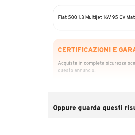
Fiat 500 1.3 Multijet 16V 95 CV Mat
CERTIFICAZIONI E GAR
Acquista in completa sicurezza scegl
questo annuncio.
STORIA DEL VEIC
Richiedi da 39,99
Sponsorizzato
Oppure guarda questi risu
Attraverso il report CARFAX potrai 
utilizzando il numero di targa.