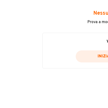
Avrai accesso a tutte le informazio
e sicuro, come:
Nessu
Incidenti in cui è stato coinvolto
Prova a modi
L'ultima lettura del contachilo
Data e luogo di immatricolazio
Data e luogo delle revisioni ef
Importazioni
INIZ
Inserisci il numero di targa per verif
Per saperne di più su CARFAX visit
VERIFIC