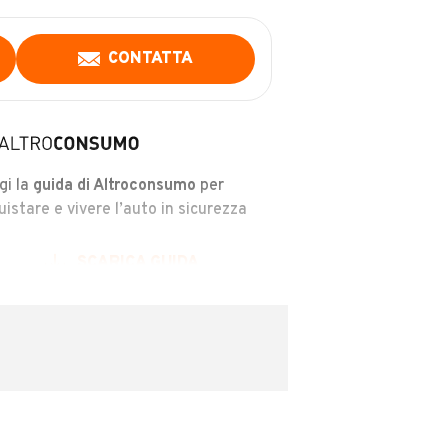
CONTATTA
gi la
guida di Altroconsumo
per
uistare e vivere l’auto in sicurezza
SCARICA GUIDA