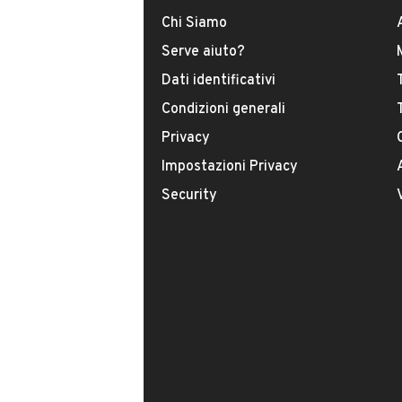
DATI BASE
CONSUMI
Chi Siamo
Serve aiuto?
Tipologia
Dati identificativi
USATO
Condizioni generali
Modello
Privacy
500
Impostazioni Privacy
Security
Carburante
Diesel
Immatricolazione
Maggio 2012
Cambio
VENDITORE
Cambio manuale