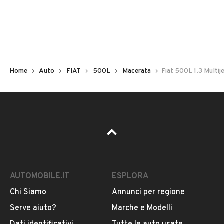
Non hai il numero di targa? Cercalo nelle foto del veicolo
o contatta
il venditore al telefono
o
via e-mail
per
riceverlo.
Home
Auto
FIAT
500L
Macerata
Fiat 500L 1.3 Multij
AUTOMOBILE.IT
ESPLORA
Chi Siamo
Annunci per regione
Pubblicità
Serve aiuto?
Marche e Modelli