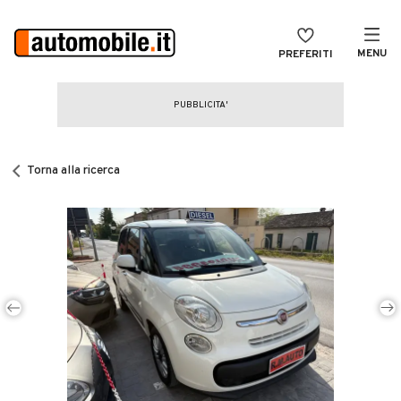
MENU
PREFERITI
CERCA
VENDI
Auto
MAGAZINE
Auto usate
Torna alla ricerca
ACCEDI
Auto Km 0
Auto Nuove
Noleggio a lungo termine
Auto d'epoca
Moto
Camper