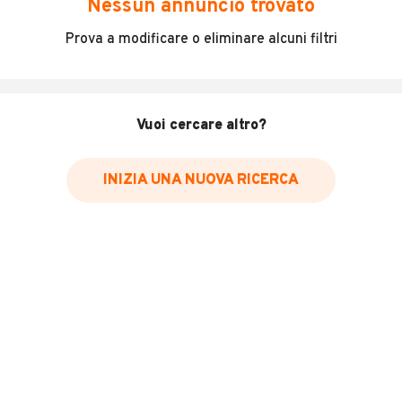
Nessun annuncio trovato
Incidenti in cui è stato coinvolto il veicolo
Prova a modificare o eliminare alcuni filtri
L'ultima lettura del contachilometri
Data e luogo di immatricolazione
Data e luogo delle revisioni effettuate
Vuoi cercare altro?
Importazioni
INIZIA UNA NUOVA RICERCA
Inserisci il numero di targa per verificare la disponibilità
del report.
Per saperne di più su CARFAX visita
il sito web
VERIFICA DISPONIBILITÀ REPORT