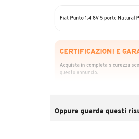
Fiat Punto 1.4 8V 5 porte Natural
CERTIFICAZIONI E GAR
Acquista in completa sicurezza scegl
questo annuncio.
STORIA DEL VEIC
Richiedi da 39,99
Sponsorizzato
Oppure guarda questi risu
Attraverso il report CARFAX potrai 
utilizzando il numero di targa.