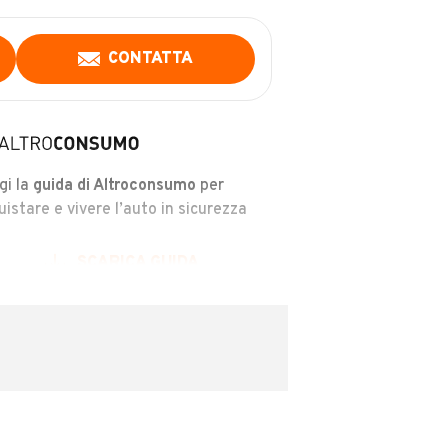
CONTATTA
gi la
guida di Altroconsumo
per
uistare e vivere l’auto in sicurezza
SCARICA GUIDA