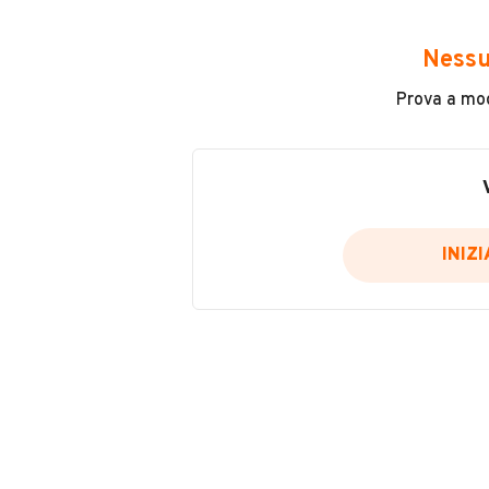
Avrai accesso a tutte le informazio
e sicuro, come:
Nessu
Incidenti in cui è stato coinvolto
Prova a modi
L'ultima lettura del contachilo
Data e luogo di immatricolazio
Data e luogo delle revisioni ef
Importazioni
INIZ
Inserisci il numero di targa per verif
Per saperne di più su CARFAX visit
VERIFIC