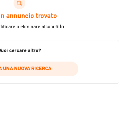
ni di cui necessiti per scegliere in modo trasparente
n annuncio trovato
 il veicolo
ficare o eliminare alcuni filtri
metri
ne
fettuate
Vuoi cercare altro?
IA UNA NUOVA RICERCA
icare la disponibilità del report.
a
il sito web
A DISPONIBILITÀ REPORT