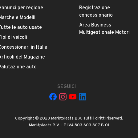
Annunci per regione
Registrazione
Marca
concessionario
Marche e Modelli
FIAT
Area Business
Tutte le auto usate
Multigestionale Motori
Tipi di veicoli
Versione
Punto 1.4 8V 5p. Natural Power Easy
Concessionari in Italia
Articoli del Magazine
Chilometri
Valutazione auto
371.700
SEGUICI
Proprietari precedenti
VEDI TUTTI
1
Cambio
Copyright © 2023 Marktplaats B.V. Tutti i diritti riservati.
Cambio manuale
Marktplaats B.V. - P.IVA 803.603.307.B.01
OMANA S.R.L.