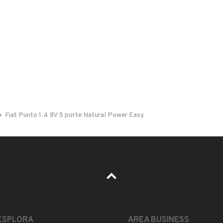
 nelle foto del veicolo o contatta
GU
per riceverlo.
tati! Doppio treno pneumatici! Vettura
 nello stato in cui si trova. Soluzione finanziaria
Fiat Punto 1.4 8V 5 porte Natural Power Easy
ESTETICA E CONDIZIONI
ACCESSORI
ESPLORA
AREA BUSINESS