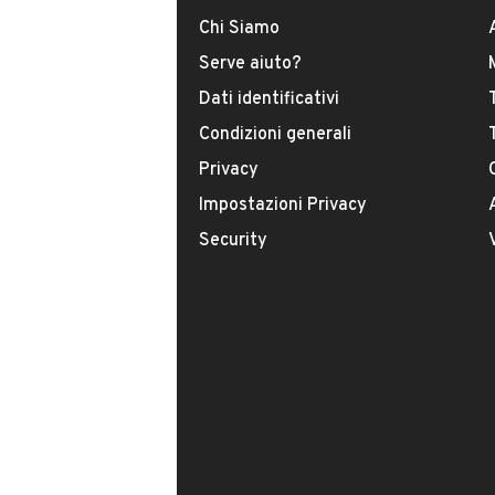
Chi Siamo
Tipologia
Serve aiuto?
USATO
Dati identificativi
Condizioni generali
Modello
Punto
Privacy
Impostazioni Privacy
Carburante
Security
Metano
Immatricolazione
Aprile 2013
Potenza
VENDITORE
51 kW (69 CV)
AUTOSALONE PORTA R