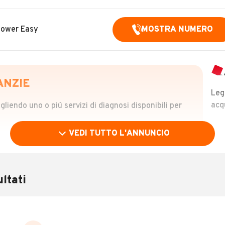
 Power Easy
MOSTRA NUMERO
ANZIE
Leg
acq
iendo uno o piú servizi di diagnosi disponibili per
VEDI TUTTO L'ANNUNCIO
OLO
 €
ltati
verificare la storia del veicolo semplicemente