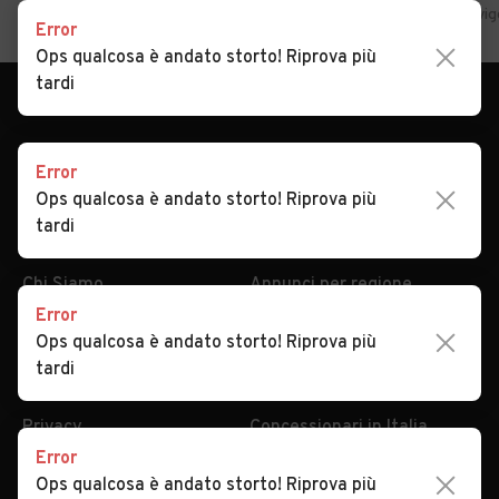
Home
Veneto
Rovigo
Rovigo
Auto usate in vendita Rovig
Error
Ops qualcosa è andato storto! Riprova più
tardi
Error
Ops qualcosa è andato storto! Riprova più
tardi
AUTOMOBILE.IT
ESPLORA
Chi Siamo
Annunci per regione
Error
Serve aiuto?
Marche e Modelli
Ops qualcosa è andato storto! Riprova più
Dati identificativi
Tutte le auto usate
tardi
Condizioni generali
Tipi di veicoli
Privacy
Concessionari in Italia
Error
Impostazioni Privacy
Articoli del Magazine
Ops qualcosa è andato storto! Riprova più