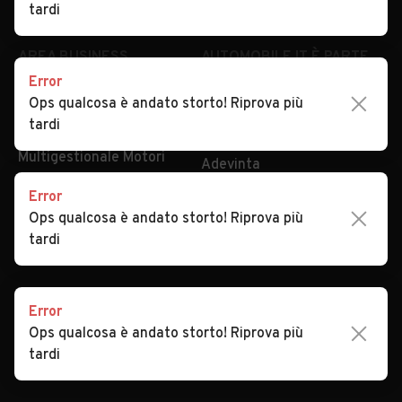
Security
Valutazione auto
tardi
AREA BUSINESS
AUTOMOBILE.IT È PARTE
DI ADEVINTA
Error
Registrazione
Ops qualcosa è andato storto! Riprova più
concessionario
subito.it
tardi
Area Business
mobile.de
Multigestionale Motori
Adevinta
Error
Ops qualcosa è andato storto! Riprova più
SEGUICI
tardi
Error
Copyright © 2023 Marktplaats B.V. Tutti i diritti riservati.
Ops qualcosa è andato storto! Riprova più
Marktplaats B.V. - P.IVA 803.603.307.B.01
tardi