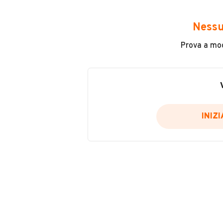
Avrai accesso a tutte le informazio
e sicuro, come:
Nessu
Incidenti in cui è stato coinvolto
Prova a modi
L'ultima lettura del contachilo
Data e luogo di immatricolazio
Data e luogo delle revisioni ef
Importazioni
INIZ
Inserisci il numero di targa per verif
Per saperne di più su CARFAX visit
VERIFIC