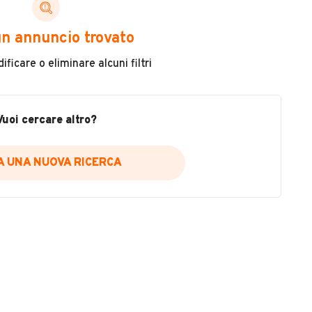
ni di cui necessiti per scegliere in modo trasparente
n annuncio trovato
 il veicolo
ficare o eliminare alcuni filtri
metri
ne
fettuate
Vuoi cercare altro?
IA UNA NUOVA RICERCA
icare la disponibilità del report.
a
il sito web
A DISPONIBILITÀ REPORT