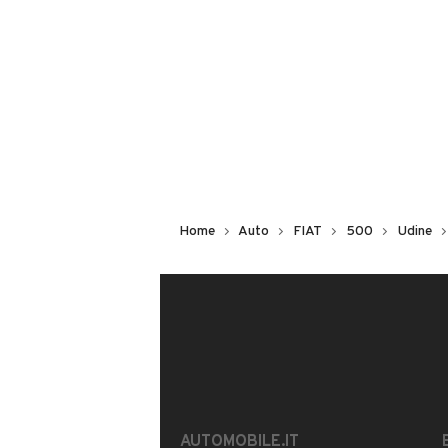
Non hai il numero di targa? Cercalo
il venditore al telefono
o
via e-mail
DESCRIZIONE
Il nostro usato viene controllato, ric
standard scrupolosi richiesti daVO
Home
Auto
FIAT
500
Udine
SIAMO SERVICE PARTNER UFFICIALI
COMMERCIALI CON OFFICINA EMAGA
Il prezzo non è vincolato da finanzia
ottimi tassi di interessecon o senza a
Noleggio personalizzato anche su aut
-PASSAGGIO DI PROPRIETA' ESCLUS
AUTOMOBILE.IT