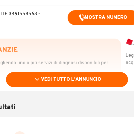
DITE 3491558563 -
MOSTRA NUMERO
ANZIE
Leg
acq
iendo uno o piú servizi di diagnosi disponibili per
VEDI TUTTO L'ANNUNCIO
OLO
 €
ltati
verificare la storia del veicolo semplicemente