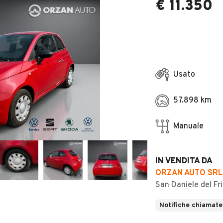
€ 11.350
Usato
57.898 km
Manuale
IN VENDITA DA
ORZAN AUTO SRL
San Daniele del Fri
Notifiche chiamate