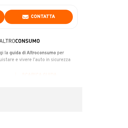
CONTATTA
gi la
guida di Altroconsumo
per
uistare e vivere l’auto in sicurezza
SCARICA GUIDA