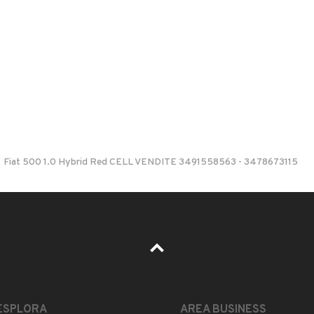
 nelle foto del veicolo o contatta
GU
per riceverlo.
ondizionato,igienizzato e garantito rispettando gli
LKSWAGEN.
Fiat 500 1.0 Hybrid Red CELL VENDITE 3491558563 - 3478673115
 VOLKSWAGEN– SEAT - SKODA - VW VEICOLI
ZZINO DEDICATI
menti,vengono proposti solo su richiesta del cliente con
ssicurazioni integrative.
o usate!!!
O!
LEGGI TUTTO
ESPLORA
AREA BUSINESS