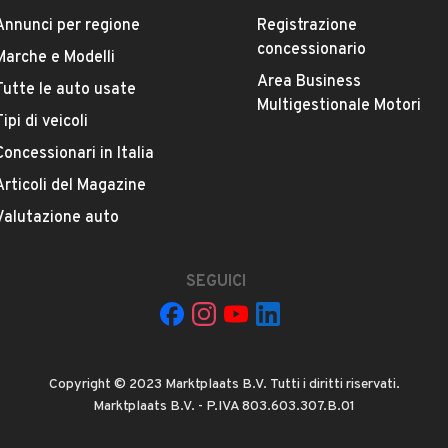
Annunci per regione
Registrazione
concessionario
Marche e Modelli
(dopovisione e prova dello stesso)
Area Business
Tutte le auto usate
ESTETICA E CONDIZIONI
ACCESSORI
Multigestionale Motori
 8:30/12:00-14:30/18:30,Sabato su appuntamento.
Tipi di veicoli
Concessionari in Italia
garanziaeuropea per 12 mesi, ai sensi del D.lgs 206/05
Marca
FIAT
Articoli del Magazine
aassicurativa (CARGARANTIE) fino a 36 mesi.
Valutazione auto
Versione
ponibilità dell’auto ai numeri di seguito indicati
500 1.0 Hybrid Red
SEGUICI
Chilometri
57.898
app)
Copyright © 2023 Marktplaats B.V. Tutti i diritti riservati.
Potenza
Marktplaats B.V. - P.IVA 803.603.307.B.01
VEDI TUTTI
51 kW (69 CV)