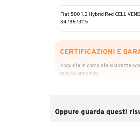
Fiat 500 1.0 Hybrid Red CELL VEN
3478673115
CERTIFICAZIONI E GAR
Acquista in completa sicurezza scegl
questo annuncio.
STORIA DEL VEIC
Richiedi da 39,99
Sponsorizzato
Oppure guarda questi risu
Attraverso il report CARFAX potrai 
utilizzando il numero di targa.