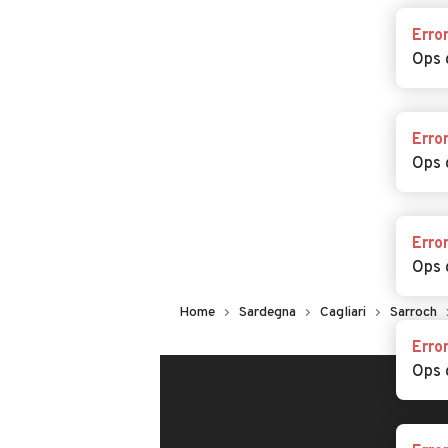
Cosa dice chi ha trovato 
Erro
Ops 
Erro
Ops 
Erro
Ops 
Erro
Home
Sardegna
Cagliari
Sarroch
Ops 