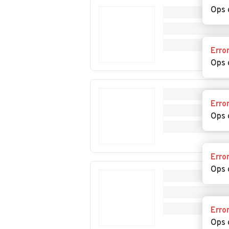
Ops 
Auto usate
Auto usate Suel
Soleminis
Erro
Auto usate Uta
Auto usate
Ops 
Vallermosa
Auto usate
Auto usate
Erro
Villaputzu
Villasalto
Ops 
Auto usate
Villaspeciosa
Erro
Ops 
Erro
Ops 