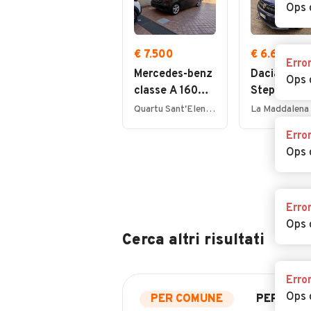
Ops 
€ 7.500
€ 6.600
Erro
Mercedes-benz
Dacia Sand
Ops 
classe A 160
Stepway 0.
CDI Sport
TCe 12V 90
Quartu Sant'Elena (CA)
La Maddalena
Uniproprieatario
Start&Stop
Erro
Ops 
Erro
Ops 
Cerca altri risultati
Erro
Ops 
PER COMUNE
PER PROV