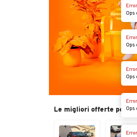
Erro
Ops 
Erro
Ops 
Erro
Ops 
Erro
Le migliori offerte per a
Ops 
Erro