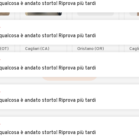
qualcosa è andato storto! Riprova più tardi
€ 13.900
€ 54.900
€ 5
r
ero
Ford Mondeo
Porsche
Lan
qualcosa è andato storto! Riprova più tardi
9
Full Hybrid 2.0
Cayenne 3.0 V6
1.3
 CV
187 CV eCVT 4
95 
 (OT)
Cagliari (CA)
Oristano (OR)
Cagli
porte Vignale
KM
r
qualcosa è andato storto! Riprova più tardi
VEDI TUTTE
r
qualcosa è andato storto! Riprova più tardi
r
qualcosa è andato storto! Riprova più tardi
INCIA