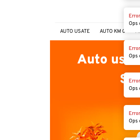
Erro
Ops 
AUTO USATE
AUTO KM 0
A
Erro
Auto usat
Ops 
Sa
Erro
Ops 
Erro
Ops 