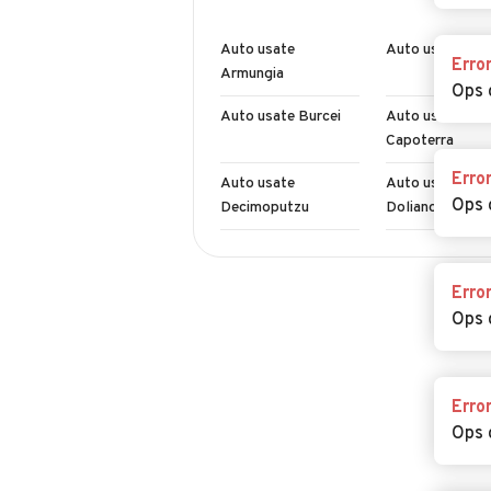
Auto usate
Auto usate Ass
Erro
Armungia
Ops 
Auto usate Burcei
Auto usate
Capoterra
Erro
Auto usate
Auto usate
Ops 
Decimoputzu
Dolianova
Auto usate Elmas
Auto usate
Escalaplano
Erro
Ops 
Auto usate Gergei
Auto usate Ges
Auto usate Guasila
Auto usate Isili
Erro
Ops 
Auto usate Monastir
Auto usate