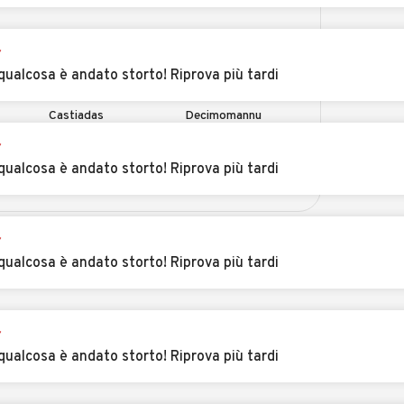
emini
Auto usate Ballao
Auto usate Barrali
r
qualcosa è andato storto! Riprova più tardi
Auto usate
Auto usate
Castiadas
Decimomannu
r
Auto usate Domus
Auto usate Donori
qualcosa è andato storto! Riprova più tardi
de Maria
Auto usate Escolca
Auto usate Esterzili
MOSTRA ALTRI
r
qualcosa è andato storto! Riprova più tardi
ico
Auto usate Goni
Auto usate
Guamaggiore
Auto usate Mandas
Auto usate
r
Maracalagonis
qualcosa è andato storto! Riprova più tardi
Auto usate
Auto usate Nuragus