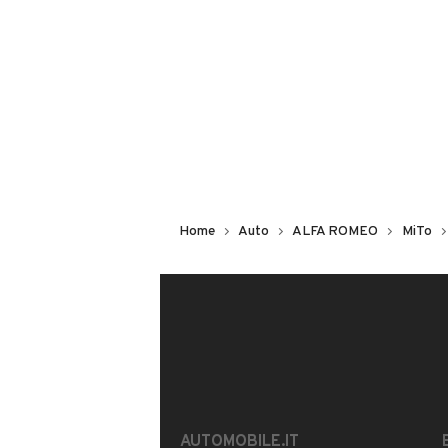
Non hai il numero di targa? Cercalo
il venditore al telefono
o
via e-mail
DESCRIZIONE
Vendesi Alfa Romeo Mito 1.6 jtdm 16
Anno Immatricolazione 2008
Home
Auto
ALFA ROMEO
MiTo
Km. 116.000
Auto in perfette condizioni,taglianda
Usato garantito 12 mesi
Pronta consegna.
Tel.
MOSTRA NUMERO
18817
INFORMAZIONI VEICOLO
AUTOMOBILE.IT