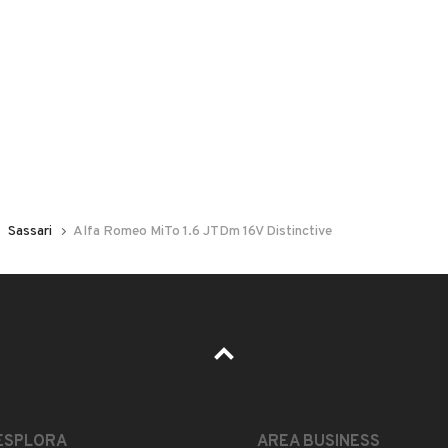
 nelle foto del veicolo o contatta
GU
per riceverlo.
V
Sassari
Alfa Romeo MiTo 1.6 JTDm 16V Distinctive
ta e revisionata.
ESPLORA
AREA BUSINESS