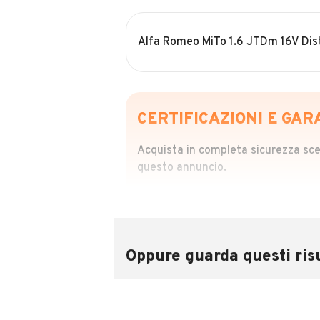
Alfa Romeo MiTo 1.6 JTDm 16V Dist
CERTIFICAZIONI E GAR
Acquista in completa sicurezza scegl
questo annuncio.
STORIA DEL VEIC
Richiedi da 39,99
Sponsorizzato
Oppure guarda questi risu
Attraverso il report CARFAX potrai 
utilizzando il numero di targa.