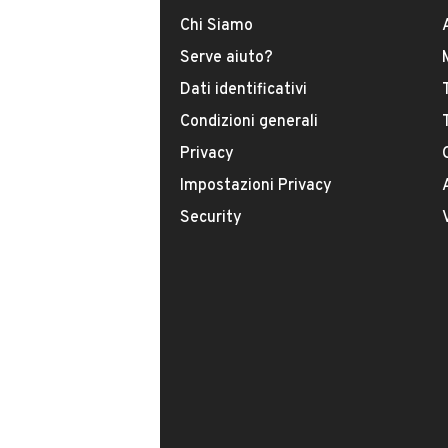
DATI BASE
CONSUMI
Chi Siamo
Serve aiuto?
Tipologia
Dati identificativi
USATO
Condizioni generali
Modello
Privacy
MiTo
Impostazioni Privacy
Security
Carburante
Diesel
Immatricolazione
Novembre 2008
Cambio
VENDITORE
Cambio manuale