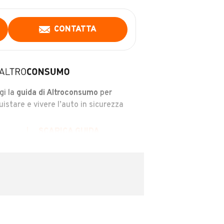
CONTATTA
gi la
guida di Altroconsumo
per
uistare e vivere l’auto in sicurezza
SCARICA GUIDA