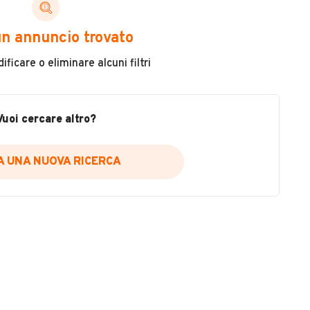
ni di cui necessiti per scegliere in modo trasparente
n annuncio trovato
 il veicolo
ficare o eliminare alcuni filtri
metri
ne
fettuate
Vuoi cercare altro?
IA UNA NUOVA RICERCA
icare la disponibilità del report.
a
il sito web
A DISPONIBILITÀ REPORT