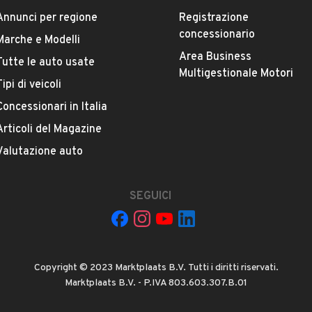
ESTETICA E CONDIZIONI
ACCESSORI
Annunci per regione
Registrazione
concessionario
Marche e Modelli
Marca
Area Business
Tutte le auto usate
ALFA ROMEO
Multigestionale Motori
Tipi di veicoli
Versione
Concessionari in Italia
MiTo 1.6 JTDm 16V Distinctive
Articoli del Magazine
Valutazione auto
Chilometri
116.000
SEGUICI
Potenza
VEDI TUTTI
88 kW (119 CV)
Copyright © 2023 Marktplaats B.V. Tutti i diritti riservati.
Numero di porte
Marktplaats B.V. - P.IVA 803.603.307.B.01
2 o 3 porte