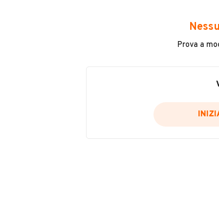
Avrai accesso a tutte le informazio
e sicuro, come:
Nessu
Incidenti in cui è stato coinvolto
Prova a modi
L'ultima lettura del contachilo
Data e luogo di immatricolazio
Data e luogo delle revisioni ef
Importazioni
INIZ
Inserisci il numero di targa per verif
Per saperne di più su CARFAX visit
VERIFIC