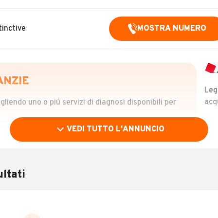
inctive
MOSTRA NUMERO
ANZIE
Leg
acq
iendo uno o piú servizi di diagnosi disponibili per
VEDI TUTTO L'ANNUNCIO
OLO
 €
ltati
verificare la storia del veicolo semplicemente