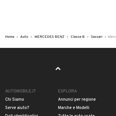
Non hai il numero di targa? Cercalo nelle foto del veicolo
o contatta
il venditore al telefono
o
via e-mail
per
riceverlo.
Home
Auto
MERCEDES BENZ
Classe B
Sassari
Merc
AUTOMOBILE.IT
ESPLORA
Chi Siamo
Annunci per regione
Pubblicità
Serve aiuto?
Marche e Modelli