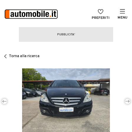
MENU
PREFERITI
CERCA
VENDI
Auto
MAGAZINE
Auto usate
Torna alla ricerca
ACCEDI
Auto Km 0
Auto Nuove
Noleggio a lungo termine
Auto d'epoca
Moto
Camper