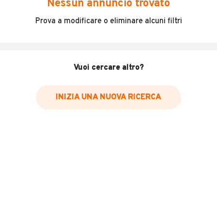
Nessun annuncio trovato
Incidenti in cui è stato coinvolto il veicolo
Prova a modificare o eliminare alcuni filtri
L'ultima lettura del contachilometri
Data e luogo di immatricolazione
Data e luogo delle revisioni effettuate
Vuoi cercare altro?
Importazioni
INIZIA UNA NUOVA RICERCA
Inserisci il numero di targa per verificare la disponibilità
del report.
Per saperne di più su CARFAX visita
il sito web
VERIFICA DISPONIBILITÀ REPORT