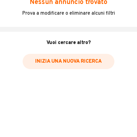
Nessun annuncio trovato
Incidenti in cui è stato coinvolto il veicolo
Prova a modificare o eliminare alcuni filtri
L'ultima lettura del contachilometri
Data e luogo di immatricolazione
Data e luogo delle revisioni effettuate
Vuoi cercare altro?
Importazioni
INIZIA UNA NUOVA RICERCA
Inserisci il numero di targa per verificare la disponibilità
del report.
Per saperne di più su CARFAX visita
il sito web
VERIFICA DISPONIBILITÀ REPORT