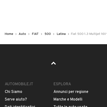
Non hai il numero di targa? Cercalo nelle foto del veicolo
o contatta
il venditore al telefono
o
via e-mail
per
riceverlo.
Home
Auto
FIAT
500
Latina
Fiat 500 1.3 Multijet 16
AUTOMOBILE.IT
ESPLORA
Chi Siamo
Annunci per regione
Pubblicità
Serve aiuto?
Marche e Modelli