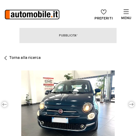
MENU
PREFERITI
CERCA
VENDI
Auto
MAGAZINE
Auto usate
Torna alla ricerca
ACCEDI
Auto Km 0
Auto Nuove
Noleggio a lungo termine
Auto d'epoca
Moto
Camper