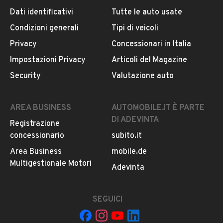
Dati identificativi
Tutte le auto usate
Condizioni generali
Tipi di veicoli
DESCRIZIONE
Privacy
Concessionari in Italia
Gv automobili propone in vendita Alfa Romeo Giulietta
Impostazioni Privacy
Articoli del Magazine
89000km
Security
Valutazione auto
1.4 120cv Benzina
AREA BUSINESS
AUTOMOBILE.IT È PARTE
INFORMAZIONI VEICOLO
DI ADEVINTA
Registrazione
concessionario
subito.it
DATI BASE
CONSUMI
ESTETICA E CONDIZ
Area Business
mobile.de
Multigestionale Motori
Tipologia
Adevinta
USATO
SEGUICI
Marca
ALFA ROMEO