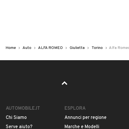
Non hai il numero di targa? Cercalo nelle foto del veicolo
o contatta
il venditore al telefono
o
via e-mail
per
riceverlo.
Home
Auto
ALFA ROMEO
Giulietta
Torino
Alfa Romeo 
AUTOMOBILE.IT
ESPLORA
Chi Siamo
Annunci per regione
Pubblicità
Serve aiuto?
Marche e Modelli