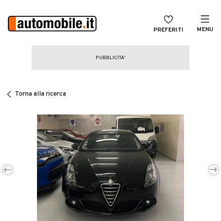
MENU
PREFERITI
CERCA
VENDI
Auto
MAGAZINE
Auto usate
Torna alla ricerca
ACCEDI
Auto Km 0
Auto Nuove
Noleggio a lungo termine
Auto d'epoca
Moto
Camper