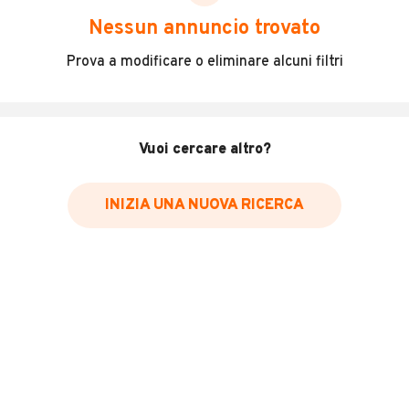
scegliere in modo trasparente e sicuro, come:
Nessun annuncio trovato
Incidenti in cui è stato coinvolto il veicolo
Prova a modificare o eliminare alcuni filtri
L'ultima lettura del contachilometri
Data e luogo di immatricolazione
Data e luogo delle revisioni effettuate
Vuoi cercare altro?
Importazioni
INIZIA UNA NUOVA RICERCA
Inserisci il numero di targa per verificare la disponibilità
del report.
Per saperne di più su CARFAX visita
il sito web
VERIFICA DISPONIBILITÀ REPORT