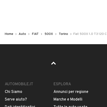
Non hai il numero di targa? Cercalo nelle foto del veicolo
o contatta
il venditore al telefono
o
via e-mail
per
riceverlo.
Home
Auto
FIAT
500X
Torino
Fiat 500X 1.0 T3 120 
AUTOMOBILE.IT
ESPLORA
Chi Siamo
Annunci per regione
Pubblicità
Serve aiuto?
Marche e Modelli