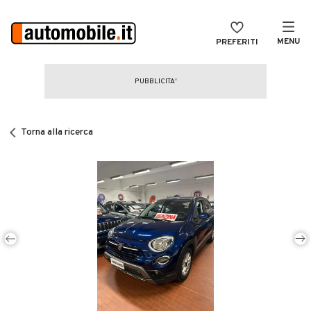
MENU
PREFERITI
CERCA
VENDI
Auto
MAGAZINE
Auto usate
Torna alla ricerca
ACCEDI
Auto Km 0
Auto Nuove
Noleggio a lungo termine
Auto d'epoca
Moto
Camper