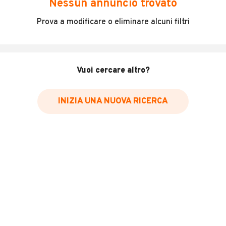
Nessun annuncio trovato
Incidenti in cui è stato coinvolto il veicolo
Prova a modificare o eliminare alcuni filtri
L'ultima lettura del contachilometri
Data e luogo di immatricolazione
Data e luogo delle revisioni effettuate
Vuoi cercare altro?
Importazioni
INIZIA UNA NUOVA RICERCA
Inserisci il numero di targa per verificare la disponibilità
del report.
Per saperne di più su CARFAX visita
il sito web
VERIFICA DISPONIBILITÀ REPORT