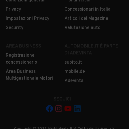
Condizioni generali
Tipi di veicoli
Privacy
Concessionari in Italia
Impostazioni Privacy
Articoli del Magazine
Security
Valutazione auto
AREA BUSINESS
AUTOMOBILE.IT È PARTE
DI ADEVINTA
Registrazione
concessionario
subito.it
Area Business
mobile.de
Multigestionale Motori
Adevinta
SEGUICI
Copyright © 2023 Marktplaats B.V. Tutti i diritti riservati.