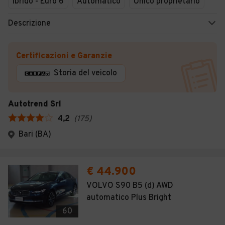
Ibrido - Euro 6
Automatico
Unico proprietario
Descrizione
Certificazioni e Garanzie
Storia del veicolo
Autotrend Srl
4,2
(
175
)
Bari (BA)
€ 44.900
VOLVO S90 B5 (d) AWD
automatico Plus Bright
60