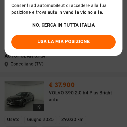
Consenti ad automobile.it di accedere alla tua
Descrizione
posizione e trova
auto in vendita vicino a te
.
NO, CERCA IN TUTTA ITALIA
Certificazioni e Garanzie
Storia del veicolo
USA LA MIA POSIZIONE
AUTOPOLAR S.P.A.
Conegliano (TV)
€ 37.900
VOLVO S90 2.0 b4 Plus Bright
auto
19
Usato
Giugno 2025
29.030 km