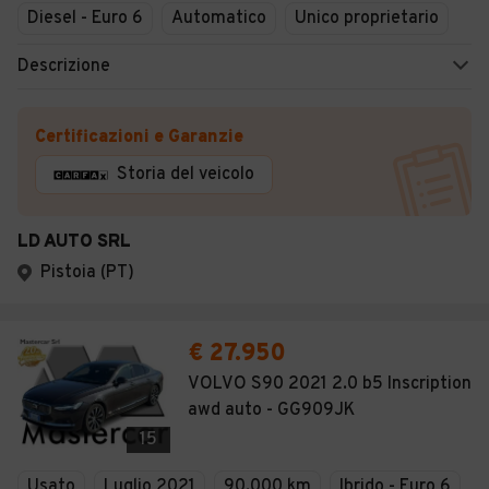
Diesel - Euro 6
Automatico
Unico proprietario
Descrizione
Certificazioni e Garanzie
Storia del veicolo
LD AUTO SRL
Pistoia (PT)
€ 27.950
VOLVO S90 2021 2.0 b5 Inscription
awd auto - GG909JK
15
Usato
Luglio 2021
90.000 km
Ibrido - Euro 6