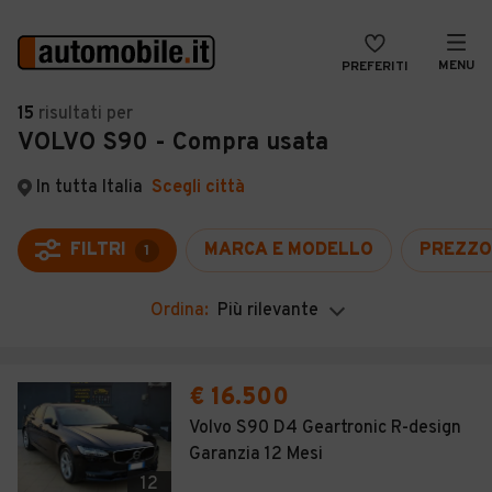
MENU
PREFERITI
CERCA
15
risultati
per
VOLVO S90 - Compra usata
VENDI
Auto
MAGAZINE
Auto usate
In tutta Italia
Scegli città
ACCEDI
Auto Km 0
FILTRI
MARCA E MODELLO
PREZZO
1
Auto Nuove
Ordina:
Più rilevante
Noleggio a lungo termine
Auto d'epoca
€ 16.500
Moto
Volvo S90 D4 Geartronic R-design
Garanzia 12 Mesi
Camper
12