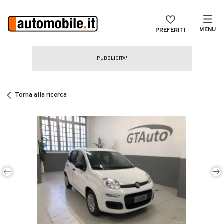
MENU
PREFERITI
CERCA
VENDI
Auto
MAGAZINE
Auto usate
Torna alla ricerca
ACCEDI
Auto Km 0
Auto Nuove
Noleggio a lungo termine
Auto d'epoca
Moto
Camper