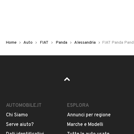
Non hai il numero di targa? Cercalo nelle foto del veicolo
o contatta
il venditore al telefono
o
via e-mail
per
riceverlo.
Home
Auto
FIAT
Panda
Alessandria
FIAT Panda Panda
AUTOMOBILE.IT
ESPLORA
Chi Siamo
Annunci per regione
Pubblicità
Serve aiuto?
Marche e Modelli