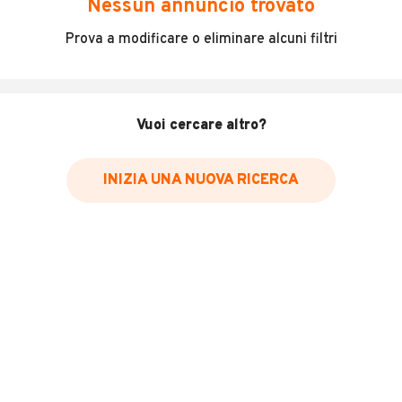
Nessun annuncio trovato
Incidenti in cui è stato coinvolto il veicolo
Prova a modificare o eliminare alcuni filtri
L'ultima lettura del contachilometri
Data e luogo di immatricolazione
Data e luogo delle revisioni effettuate
Vuoi cercare altro?
Importazioni
INIZIA UNA NUOVA RICERCA
Inserisci il numero di targa per verificare la disponibilità
del report.
Per saperne di più su CARFAX visita
il sito web
VERIFICA DISPONIBILITÀ REPORT