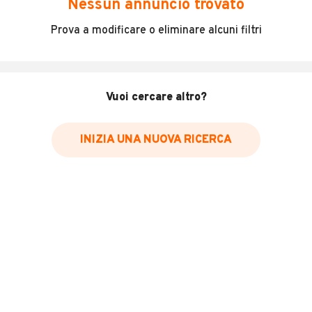
Nessun annuncio trovato
Incidenti in cui è stato coinvolto il veicolo
Prova a modificare o eliminare alcuni filtri
L'ultima lettura del contachilometri
Data e luogo di immatricolazione
Data e luogo delle revisioni effettuate
Vuoi cercare altro?
Importazioni
INIZIA UNA NUOVA RICERCA
Inserisci il numero di targa per verificare la disponibilità
del report.
Per saperne di più su CARFAX visita
il sito web
VERIFICA DISPONIBILITÀ REPORT