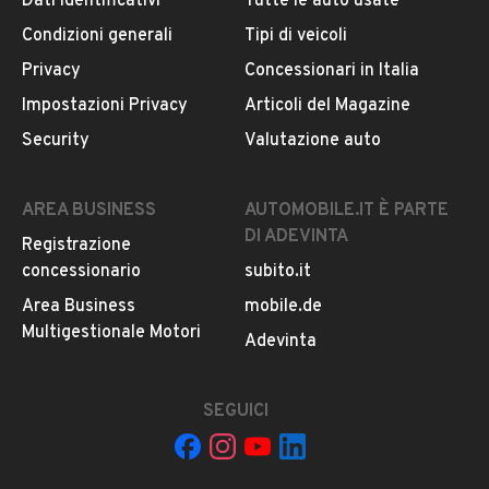
Dati identificativi
Tutte le auto usate
Condizioni generali
Tipi di veicoli
DESCRIZIONE
Privacy
Concessionari in Italia
ABS
Impostazioni Privacy
Articoli del Magazine
Chiusura centralizzata
Security
Valutazione auto
Airbag per la testa
Airbag guida
Airbag passeggero
AREA BUSINESS
AUTOMOBILE.IT È PARTE
Climatizzatore
DI ADEVINTA
Registrazione
Vetri elettrici anteriori
concessionario
subito.it
Volante regolabile
Servosterzo
Area Business
mobile.de
Autoradio
Multigestionale Motori
LEGGI TUTTO
Adevinta
Bluetooth
Cambio manuale
Garanzia 12 mesi valida in tutta Italia
SEGUICI
INFORMAZIONI VEICOLO
DATI BASE
CONSUMI
ESTETICA E CONDIZ