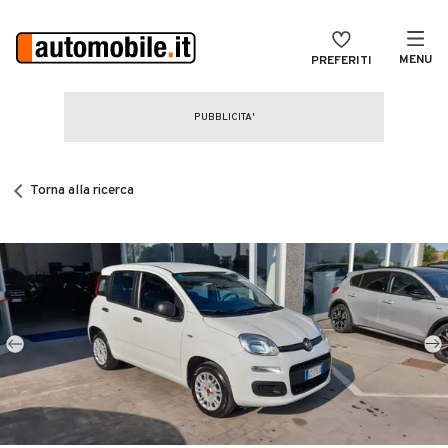
MENU
PREFERITI
CERCA
VENDI
Auto
MAGAZINE
Auto usate
Torna alla ricerca
ACCEDI
Auto Km 0
Auto Nuove
Noleggio a lungo termine
Auto d'epoca
Moto
Camper