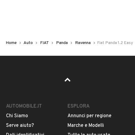
Non hai il numero di targa? Cercalo nelle foto del veicolo
o contatta
il venditore al telefono
o
via e-mail
per
riceverlo.
Home
Auto
FIAT
Panda
Ravenna
Fiat Panda 1.2 Easy
AUTOMOBILE.IT
ESPLORA
Chi Siamo
Annunci per regione
Pubblicità
Serve aiuto?
Marche e Modelli