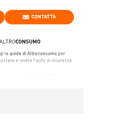
CONTATTA
gi la
guida di Altroconsumo
per
uistare e vivere l’auto in sicurezza
SCARICA GUIDA