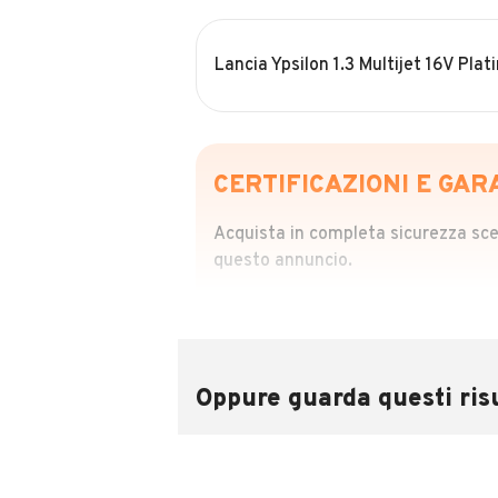
Lancia Ypsilon 1.3 Multijet 16V Plat
CERTIFICAZIONI E GAR
Acquista in completa sicurezza scegl
questo annuncio.
STORIA DEL VEIC
Richiedi da 39,99
Sponsorizzato
Oppure guarda questi risu
Attraverso il report CARFAX potrai 
utilizzando il numero di targa.