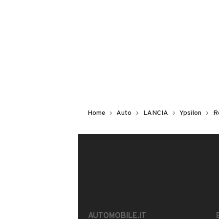
Non hai il numero di targa? Cercalo
il venditore al telefono
o
via e-mail
DESCRIZIONE
VEICOLO ADATTO PER NEOPATENTAT
Home
Auto
LANCIA
Ypsilon
R
Scrivici in privato per ulteriori foto e
Nessun lavoro da eseguire.
Lancia Ypsilon 1.3 Multijet ADATTA 
Garanzia di un'anno inclusa , controllo
revisione pre consegna
AUTOMOBILE.IT