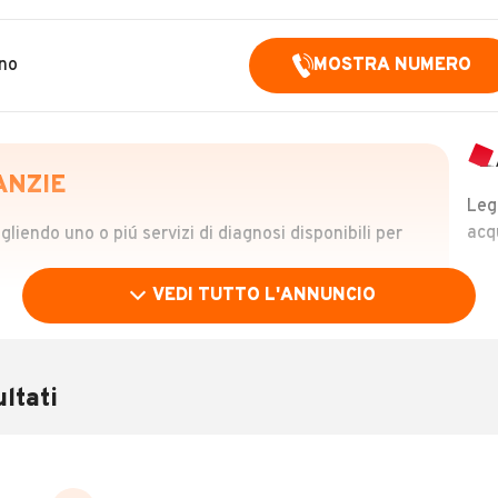
ino
MOSTRA NUMERO
ANZIE
Leg
acq
iendo uno o piú servizi di diagnosi disponibili per
VEDI TUTTO L'ANNUNCIO
OLO
 €
ltati
verificare la storia del veicolo semplicemente