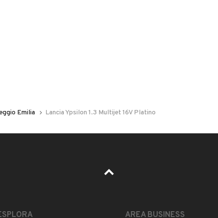
 nelle foto del veicolo o contatta
GU
per riceverlo.
I
eggio Emilia
Lancia Ypsilon 1.3 Multijet 16V Platino
 informazioni
PER NEOPATENTATI
 per lavori generali, lucidatura fari, tagliando e
LEGGI TUTTO
ESPLORA
AREA BUSINESS