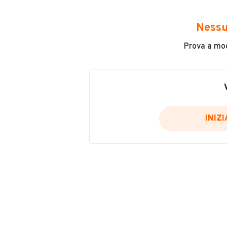
Avrai accesso a tutte le informazio
e sicuro, come:
Nessu
Incidenti in cui è stato coinvolto
Prova a modi
L'ultima lettura del contachilo
Data e luogo di immatricolazio
Data e luogo delle revisioni ef
Importazioni
INIZ
Inserisci il numero di targa per verif
Per saperne di più su CARFAX visit
VERIFIC