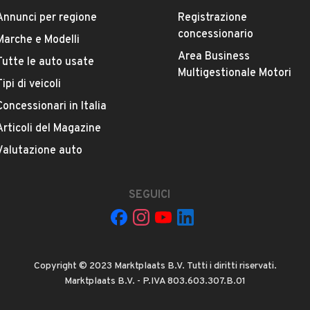
/4A Bagnolo in Piano, presso la sede di Esplor Auto.
Annunci per regione
Registrazione
concessionario
Marche e Modelli
Area Business
Tutte le auto usate
ESTETICA E CONDIZIONI
ACCESSORI
Multigestionale Motori
Tipi di veicoli
Concessionari in Italia
Marca
LANCIA
Articoli del Magazine
Valutazione auto
Versione
1.3 MJT 16V Platino
SEGUICI
Chilometri
150.000
Copyright © 2023 Marktplaats B.V. Tutti i diritti riservati.
Potenza
Marktplaats B.V. - P.IVA 803.603.307.B.01
VEDI TUTTI
51 kW (69 CV)