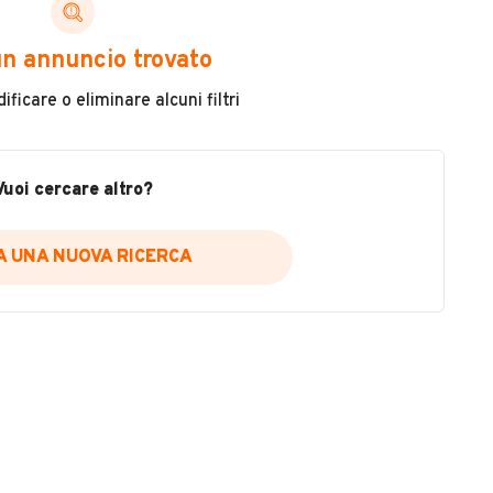
ni di cui necessiti per scegliere in modo trasparente
n annuncio trovato
 il veicolo
ficare o eliminare alcuni filtri
metri
ne
fettuate
Vuoi cercare altro?
IA UNA NUOVA RICERCA
icare la disponibilità del report.
a
il sito web
A DISPONIBILITÀ REPORT