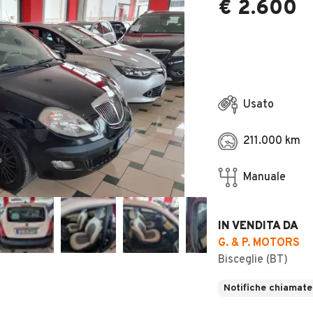
€ 2.600
Usato
211.000 km
Manuale
IN VENDITA DA
G. & P. MOTORS
Bisceglie (BT)
Notifiche chiamate