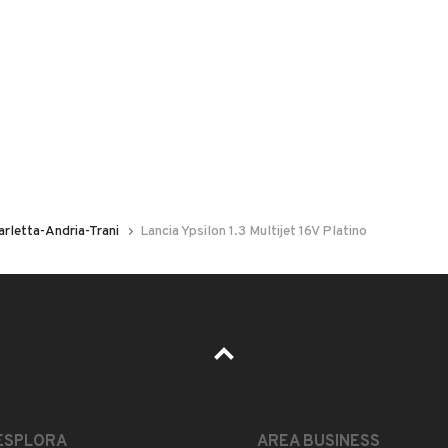
 nelle foto del veicolo o contatta
GU
per riceverlo.
ne effettuata a 200mila km adatta neo patentati si
er
arletta-Andria-Trani
Lancia Ypsilon 1.3 Multijet 16V Platino
ESTETICA E CONDIZIONI
ACCESSORI
Marca
LANCIA
ESPLORA
AREA BUSINESS