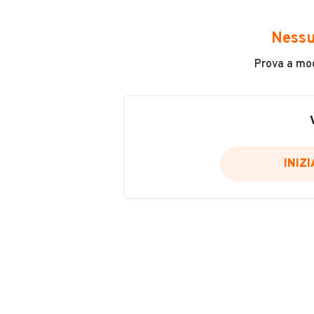
Avrai accesso a tutte le informazio
e sicuro, come:
Nessu
Incidenti in cui è stato coinvolto
Prova a modi
L'ultima lettura del contachilo
Data e luogo di immatricolazio
Data e luogo delle revisioni ef
Importazioni
INIZ
Inserisci il numero di targa per verif
Per saperne di più su CARFAX visit
VERIFIC