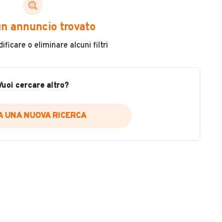
ni di cui necessiti per scegliere in modo trasparente
n annuncio trovato
 il veicolo
ficare o eliminare alcuni filtri
metri
ne
fettuate
Vuoi cercare altro?
IA UNA NUOVA RICERCA
icare la disponibilità del report.
a
il sito web
A DISPONIBILITÀ REPORT