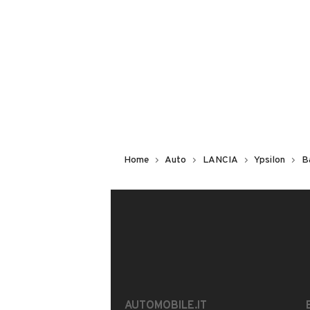
Non hai il numero di targa? Cercalo
il venditore al telefono
o
via e-mail
DESCRIZIONE
Auto in buone condizioni distribuzio
valutano permute auto moto e scoot
Home
Auto
LANCIA
Ypsilon
B
INFORMAZIONI VEICOLO
DATI BASE
CONSUMI
Tipologia
USATO
AUTOMOBILE.IT