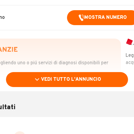
ino
MOSTRA NUMERO
ANZIE
Leg
acq
iendo uno o piú servizi di diagnosi disponibili per
VEDI TUTTO L'ANNUNCIO
OLO
 €
ltati
verificare la storia del veicolo semplicemente