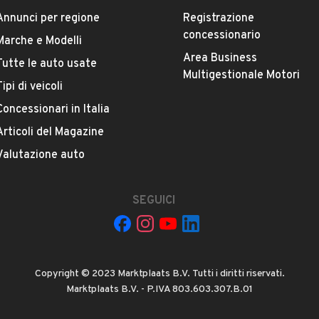
Annunci per regione
Registrazione
Versione
concessionario
1.3 MJT 16V Platino
Marche e Modelli
Area Business
Tutte le auto usate
Multigestionale Motori
Chilometri
Tipi di veicoli
211.000
Concessionari in Italia
Articoli del Magazine
Potenza
VEDI TUTTI
Valutazione auto
51 kW (69 CV)
Numero di porte
SEGUICI
2 o 3 porte
Cilindrata
Copyright © 2023 Marktplaats B.V. Tutti i diritti riservati.
1248 cm³
Marktplaats B.V. - P.IVA 803.603.307.B.01
ona Artigianale Est, 76011, Bisceglie, Barletta andria