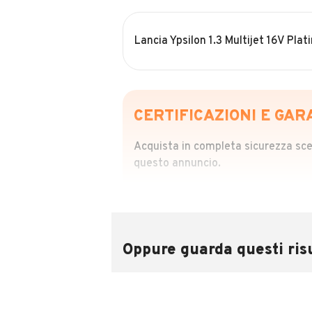
Lancia Ypsilon 1.3 Multijet 16V Plat
CERTIFICAZIONI E GAR
Acquista in completa sicurezza scegl
questo annuncio.
STORIA DEL VEIC
Richiedi da 39,99
Sponsorizzato
Oppure guarda questi risu
Attraverso il report CARFAX potrai 
utilizzando il numero di targa.