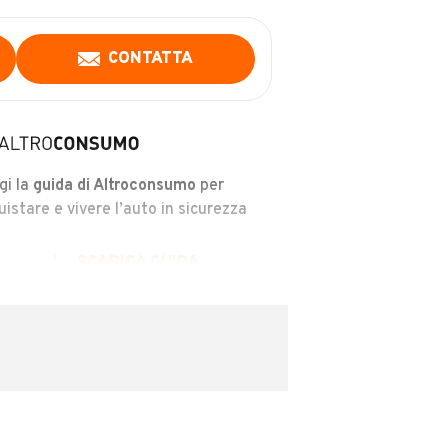
CONTATTA
gi la
guida di Altroconsumo
per
uistare e vivere l’auto in sicurezza
SCARICA GUIDA