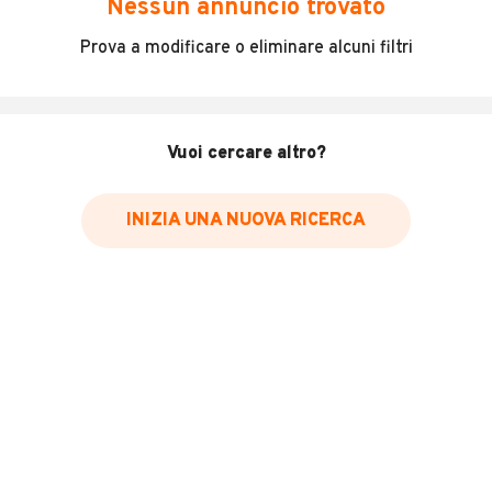
Nessun annuncio trovato
Incidenti in cui è stato coinvolto il veicolo
Prova a modificare o eliminare alcuni filtri
L'ultima lettura del contachilometri
Data e luogo di immatricolazione
Data e luogo delle revisioni effettuate
Vuoi cercare altro?
Importazioni
INIZIA UNA NUOVA RICERCA
Inserisci il numero di targa per verificare la disponibilità
del report.
Per saperne di più su CARFAX visita
il sito web
VERIFICA DISPONIBILITÀ REPORT