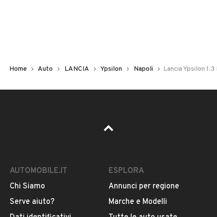
Non hai il numero di targa? Cercalo nelle foto del veicolo
o contatta
il venditore al telefono
o
via e-mail
per
riceverlo.
Home
Auto
LANCIA
Ypsilon
Napoli
Lancia Ypsilon 1.3 
AUTOMOBILE.IT
ESPLORA
Chi Siamo
Annunci per regione
Pubblicità
Serve aiuto?
Marche e Modelli