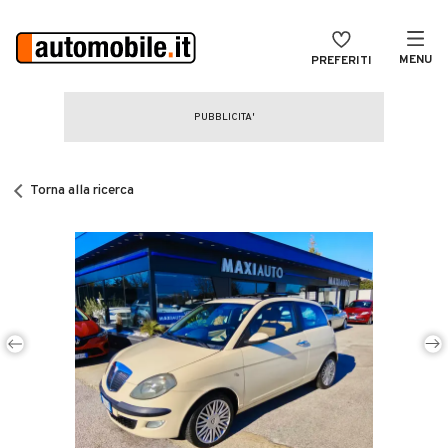
MENU
PREFERITI
CERCA
VENDI
Auto
MAGAZINE
Auto usate
Torna alla ricerca
ACCEDI
Auto Km 0
Auto Nuove
Noleggio a lungo termine
Auto d'epoca
Moto
Camper