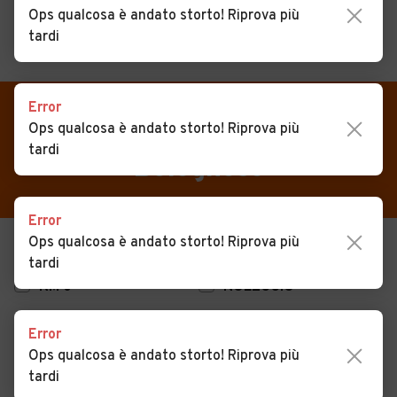
Ops qualcosa è andato storto! Riprova più
tardi
MENU
PREFERITI
CERCA
Error
VENDI
Auto
Auto usate in vendita Castel
Ops qualcosa è andato storto! Riprova più
MAGAZINE
tardi
Auto usate
Bolognese
ACCEDI
Auto Km 0
Error
Auto Nuove
Ops qualcosa è andato storto! Riprova più
USATO
NUOVO
Noleggio a lungo termine
tardi
KM 0
NOLEGGIO
Auto d'epoca
Moto
Error
Ops qualcosa è andato storto! Riprova più
Camper
tardi