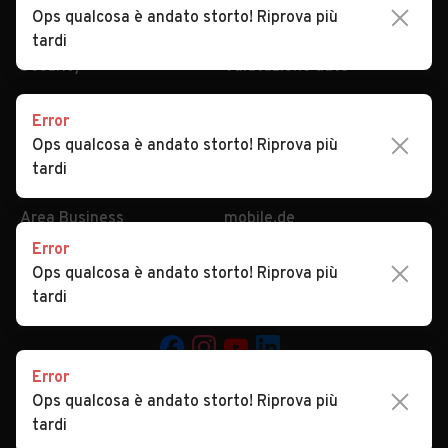
Privacy
Concessionari in Italia
Ops qualcosa è andato storto! Riprova più
Impostazioni Privacy
Articoli del Magazine
tardi
Security
Valutazione auto
Error
AREA BUSINESS
AUTOMOBILE.IT È PARTE
Ops qualcosa è andato storto! Riprova più
DI ADEVINTA
Registrazione
tardi
concessionario
subito.it
Area Business
mobile.de
Multigestionale Motori
Error
Adevinta
Ops qualcosa è andato storto! Riprova più
tardi
SEGUICI
Error
Ops qualcosa è andato storto! Riprova più
Copyright © 2023 Marktplaats B.V. Tutti i diritti riservati.
tardi
Marktplaats B.V. - P.IVA 803.603.307.B.01