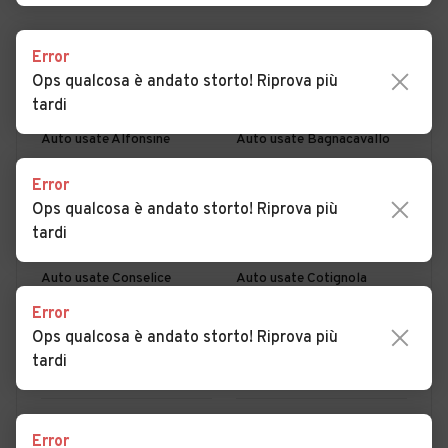
Error
PER COMUNE
PER PROVINCIA
Ops qualcosa è andato storto! Riprova più
tardi
Auto usate Alfonsine
Auto usate Bagnacavallo
Auto usate Bagnara di
Auto usate Brisighella
Error
Romagna
Ops qualcosa è andato storto! Riprova più
tardi
Auto usate Casola Valsenio
Auto usate Cervia
Auto usate Conselice
Auto usate Cotignola
Error
Auto usate Faenza
Auto usate Fusignano
Ops qualcosa è andato storto! Riprova più
Auto usate Lugo
Auto usate Massa
tardi
Lombarda
Auto usate Riolo Terme
Auto usate Russi
MOSTRA ALTRI
Error