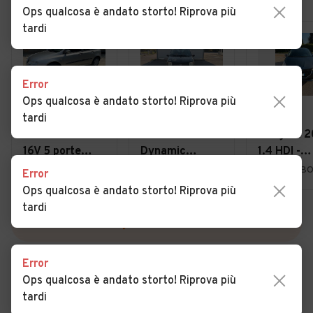
Ops qualcosa è andato storto! Riprova più
tardi
Error
Ops qualcosa è andato storto! Riprova più
€ 1.990
€ 2.700
€ 3.900
tardi
Fiat Stilo 1.6i
Fiat Panda 1.2
Peugeot 2
16V 5 porte
Dynamic
1.4 HDI -
Active, IMP.
Natural Power
NEOPATEN
Bologna (BO)
Anzola dell'Emilia (BO)
Bologna (BO
Error
METANO
- 12 MESI D
Ops qualcosa è andato storto! Riprova più
GARANZIA
tardi
VEDI TUTTE
Error
Ops qualcosa è andato storto! Riprova più
tardi
Cerca altri risultati