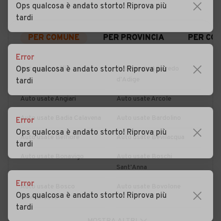
Ops qualcosa è andato storto! Riprova più
tardi
PER COMUNE
PER PROVINCIA
PER CO
Error
Ops qualcosa è andato storto! Riprova più
Auto usate Affi
Auto usate Albaredo
d'Adige
tardi
Auto usate Angiari
Auto usate Arcole
Auto usate Badia Calavena
Auto usate Bardolino
Error
Ops qualcosa è andato storto! Riprova più
Auto usate Belfiore
Auto usate Bevilacqua
tardi
Auto usate Bonavigo
Auto usate Boschi
Sant'Anna
Error
Auto usate Bosco
Auto usate Bovolone
Ops qualcosa è andato storto! Riprova più
Chiesanuova
tardi
Auto usate Brentino
Auto usate Brenzone Sul
MOSTRA ALTRI