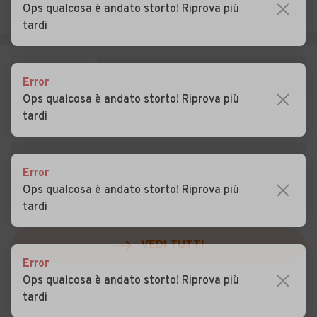
Veronese
Ops qualcosa è andato storto! Riprova più
tardi
Auto usate Salizzole
Auto usate San Bonifacio
Auto usate San Giovanni
Auto usate San Giovanni
Ilarione
Lupatoto
Error
Ops qualcosa è andato storto! Riprova più
Auto usate San Martino
Auto usate San Mauro di
tardi
Buon Albergo
Saline
Auto usate San Pietro di
Auto usate San Pietro in
Morubio
Cariano
Error
Ops qualcosa è andato storto! Riprova più
Auto usate San Zeno di
Auto usate Sanguinetto
tardi
Montagna
Auto usate Sant'Ambrogio
VEDI TUTTI
Auto usate Sant'Anna
di Valpolicella
d'Alfaedo
Error
Ops qualcosa è andato storto! Riprova più
Auto usate Selva di Progno
Auto usate Soave
tardi