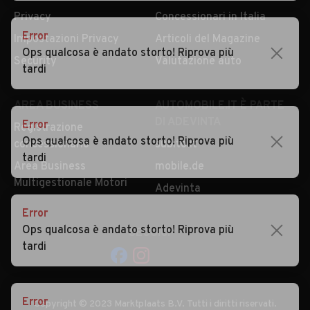
Privacy
Concessionari in Italia
Error
Impostazioni Privacy
Articoli del Magazine
Ops qualcosa è andato storto! Riprova più
Security
Valutazione auto
tardi
AREA BUSINESS
AUTOMOBILE.IT È PARTE
DI ADEVINTA
Error
Registrazione
Ops qualcosa è andato storto! Riprova più
concessionario
subito.it
tardi
Area Business
mobile.de
Multigestionale Motori
Adevinta
Error
Ops qualcosa è andato storto! Riprova più
SEGUICI
tardi
Error
Copyright © 2023 Marktplaats B.V. Tutti i diritti riservati.