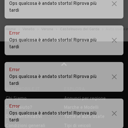
Ops qualcosa è andato storto! Riprova più
tardi
Home
Veneto
Verona
Castelnuovo del Garda
Auto usate i
Error
Ops qualcosa è andato storto! Riprova più
tardi
Error
Ops qualcosa è andato storto! Riprova più
tardi
AUTOMOBILE.IT
ESPLORA
Chi Siamo
Annunci per regione
Error
Serve aiuto?
Marche e Modelli
Ops qualcosa è andato storto! Riprova più
Dati identificativi
Tutte le auto usate
tardi
Condizioni generali
Tipi di veicoli