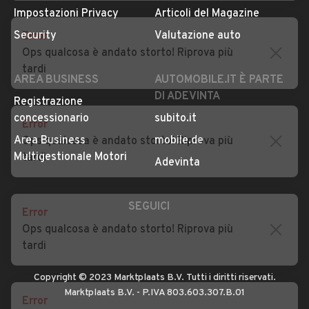
Privacy
Concessionari in Italia
Error
Impostazioni Privacy
Articoli del Magazine
Ops qualcosa è andato storto! Riprova più
Security
Valutazione auto
tardi
AREA BUSINESS
AUTOMOBILE.IT È PARTE
DI ADEVINTA
Error
Registrazione
Ops qualcosa è andato storto! Riprova più
concessionario
subito.it
tardi
Area Business
mobile.de
Multigestionale Motori
Adevinta
Error
Ops qualcosa è andato storto! Riprova più
SEGUICI
tardi
Error
Copyright © 2023 Marktplaats B.V. Tutti i diritti riservati.