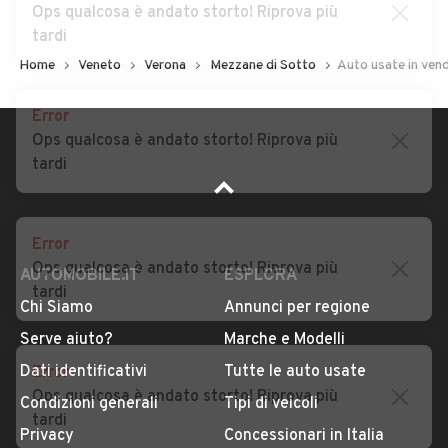
Ops qualcosa è andato storto! Riprova più
tardi
Home
Veneto
Verona
Mezzane di Sotto
Auto usate in ven
Error
Ops qualcosa è andato storto! Riprova più
tardi
Error
Ops qualcosa è andato storto! Riprova più
tardi
AUTOMOBILE.IT
ESPLORA
Chi Siamo
Annunci per regione
Error
Serve aiuto?
Marche e Modelli
Ops qualcosa è andato storto! Riprova più
Dati identificativi
Tutte le auto usate
tardi
Condizioni generali
Tipi di veicoli