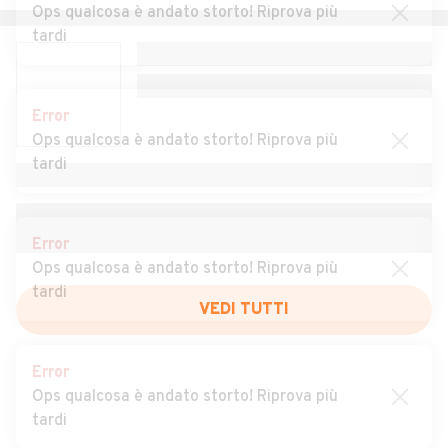
Veronese
Ops qualcosa è andato storto! Riprova più
tardi
Auto usate Salizzole
Auto usate San Bonifacio
Auto usate San Giovanni
Auto usate San Giovanni
Ilarione
Lupatoto
Error
Ops qualcosa è andato storto! Riprova più
Auto usate San Martino
Auto usate San Mauro di
tardi
Buon Albergo
Saline
Auto usate San Pietro di
Auto usate San Pietro in
Morubio
Cariano
Error
Ops qualcosa è andato storto! Riprova più
Auto usate San Zeno di
Auto usate Sanguinetto
tardi
Montagna
Auto usate Sant'Ambrogio
VEDI TUTTI
Auto usate Sant'Anna
di Valpolicella
d'Alfaedo
Error
Ops qualcosa è andato storto! Riprova più
Auto usate Selva di Progno
Auto usate Soave
tardi