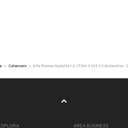
 nelle foto del veicolo o contatta
GU
per riceverlo.
 CV Distinctive 2013
ta
Catanzaro
Alfa Romeo Giulietta 1.6 JTDm-2 105 CV Distinctive - 
LEGGI TUTTO
ESPLORA
AREA BUSINESS