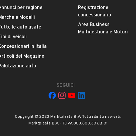
Annunci per regione
Registrazione
concessionario
Marche e Modelli
Area Business
Tutte le auto usate
ESTETICA E CONDIZIONI
ACCESSORI
Multigestionale Motori
Tipi di veicoli
Concessionari in Italia
Marca
ALFA ROMEO
Articoli del Magazine
Valutazione auto
Versione
Giulietta 1.6 JTDm-2 105 CV Distinctive
SEGUICI
Chilometri
279.000
Copyright © 2023 Marktplaats B.V. Tutti i diritti riservati.
Proprietari precedenti
Marktplaats B.V. - P.IVA 803.603.307.B.01
VEDI TUTTI
1