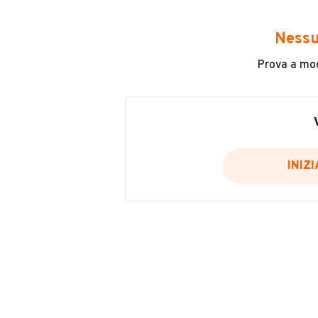
Avrai accesso a tutte le informazio
e sicuro, come:
Nessu
Incidenti in cui è stato coinvolto
Prova a modi
L'ultima lettura del contachilo
Data e luogo di immatricolazio
Data e luogo delle revisioni ef
Importazioni
INIZ
Inserisci il numero di targa per verif
Per saperne di più su CARFAX visit
VERIFIC