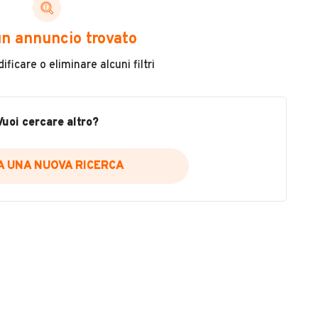
ni di cui necessiti per scegliere in modo trasparente
n annuncio trovato
 il veicolo
ficare o eliminare alcuni filtri
metri
ne
fettuate
Vuoi cercare altro?
IA UNA NUOVA RICERCA
icare la disponibilità del report.
a
il sito web
A DISPONIBILITÀ REPORT