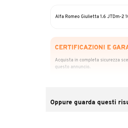
Alfa Romeo Giulietta 1.6 JTDm-2 1
CERTIFICAZIONI E GAR
Acquista in completa sicurezza scegl
questo annuncio.
STORIA DEL VEIC
Richiedi da 39,99
Sponsorizzato
Oppure guarda questi risu
Attraverso il report CARFAX potrai 
utilizzando il numero di targa.