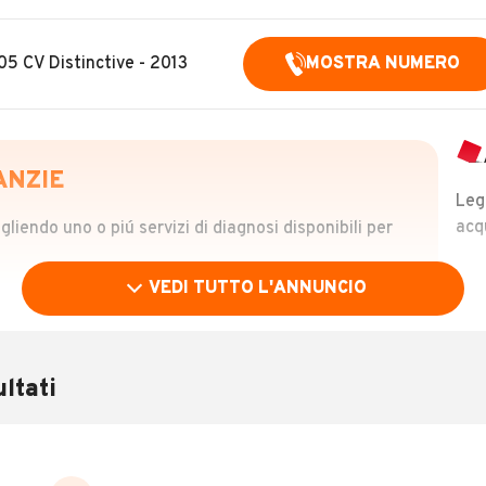
05 CV Distinctive - 2013
MOSTRA NUMERO
ANZIE
Leg
acq
iendo uno o piú servizi di diagnosi disponibili per
VEDI TUTTO L'ANNUNCIO
OLO
 €
ltati
verificare la storia del veicolo semplicemente