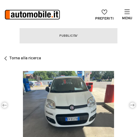
MENU
PREFERITI
CERCA
VENDI
Auto
MAGAZINE
Auto usate
Torna alla ricerca
ACCEDI
Auto Km 0
Auto Nuove
Noleggio a lungo termine
Auto d'epoca
Moto
Camper