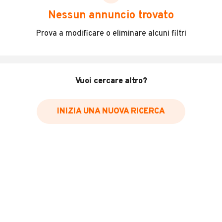
scegliere in modo trasparente e sicuro, come:
Nessun annuncio trovato
Incidenti in cui è stato coinvolto il veicolo
Prova a modificare o eliminare alcuni filtri
L'ultima lettura del contachilometri
Data e luogo di immatricolazione
Data e luogo delle revisioni effettuate
Vuoi cercare altro?
Importazioni
INIZIA UNA NUOVA RICERCA
Inserisci il numero di targa per verificare la disponibilità
del report.
Per saperne di più su CARFAX visita
il sito web
VERIFICA DISPONIBILITÀ REPORT