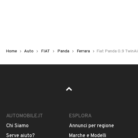
Non hai il numero di targa? Cercalo nelle foto del veicolo
o contatta
il venditore al telefono
o
via e-mail
per
riceverlo.
Home
Auto
FIAT
Panda
Ferrara
Fiat Panda 0.9 TwinA
AUTOMOBILE.IT
ESPLORA
Chi Siamo
Annunci per regione
Pubblicità
Serve aiuto?
Marche e Modelli