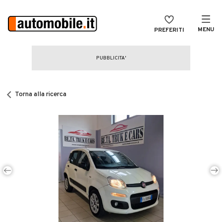
MENU
PREFERITI
CERCA
VENDI
Auto
MAGAZINE
Auto usate
Torna alla ricerca
ACCEDI
Auto Km 0
Auto Nuove
Noleggio a lungo termine
Auto d'epoca
Moto
Camper