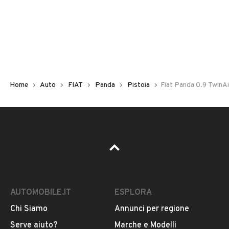
Non hai il numero di targa? Cercalo nelle foto del veicolo
o contatta
il venditore al telefono
o
via e-mail
per
riceverlo.
Home
Auto
FIAT
Panda
Pistoia
Fiat Panda 0.9 TwinA
AUTOMOBILE.IT
ESPLORA
Chi Siamo
Annunci per regione
Pubblicità
Serve aiuto?
Marche e Modelli