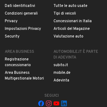
Dati identificativi
Tutte le auto usate
Condizioni generali
Tipi di veicoli
DESCRIZIONE
Privacy
Concessionari in Italia
Fiat Panda 0.9 TwinAir Turbo Natural Power Pop tenuta
Impostazioni Privacy
Articoli del Magazine
molto bene.
Security
Valutazione auto
Adatto anche a neopatentati.
Per ulteriori informazione chiamare i seguenti numeri
Michael
MOSTRA NUMERO
anche Whatsapp
AREA BUSINESS
AUTOMOBILE.IT È PARTE
Armando
MOSTRA NUMERO
anche Whatsapp
DI ADEVINTA
Registrazione
Numero sede
MOSTRA NUMERO
concessionario
subito.it
Area Business
mobile.de
INFORMAZIONI VEICOLO
Multigestionale Motori
Adevinta
DATI BASE
CONSUMI
ESTETICA E CONDIZ
SEGUICI
Tipologia