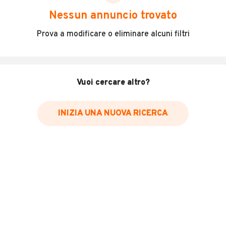
scegliere in modo trasparente e sicuro, come:
Nessun annuncio trovato
Incidenti in cui è stato coinvolto il veicolo
Prova a modificare o eliminare alcuni filtri
L'ultima lettura del contachilometri
Data e luogo di immatricolazione
Data e luogo delle revisioni effettuate
Vuoi cercare altro?
Importazioni
INIZIA UNA NUOVA RICERCA
Inserisci il numero di targa per verificare la disponibilità
del report.
Per saperne di più su CARFAX visita
il sito web
VERIFICA DISPONIBILITÀ REPORT