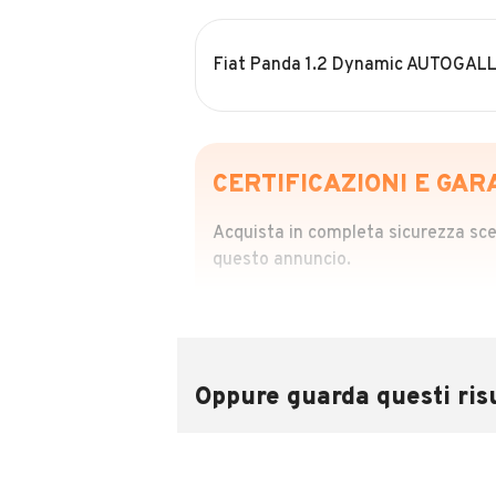
Fiat Panda 1.2 Dynamic AUTOGAL
CERTIFICAZIONI E GAR
Acquista in completa sicurezza scegl
questo annuncio.
STORIA DEL VEIC
Richiedi da 39,99
Sponsorizzato
Oppure guarda questi risu
Attraverso il report CARFAX potrai 
utilizzando il numero di targa.