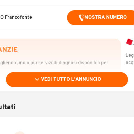
LO Francofonte
MOSTRA NUMERO
ANZIE
Leg
acq
iendo uno o piú servizi di diagnosi disponibili per
VEDI TUTTO L'ANNUNCIO
OLO
 €
ltati
verificare la storia del veicolo semplicemente