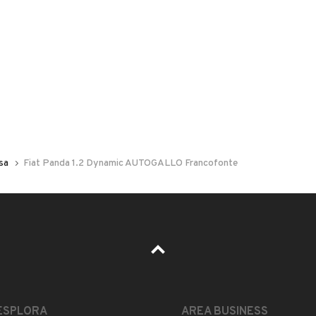
 nelle foto del veicolo o contatta
GU
per riceverlo.
sa
Fiat Panda 1.2 Dynamic AUTOGALLO Francofonte
LEGGI TUTTO
ESPLORA
AREA BUSINESS