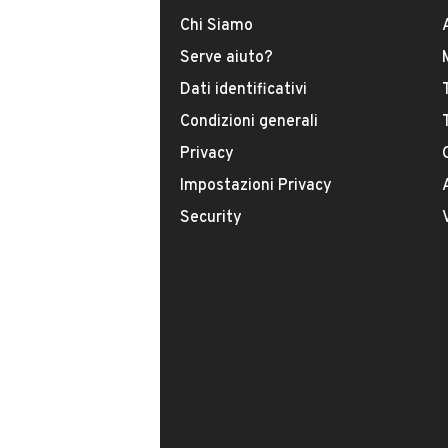
Cambio manuale
Chi Siamo
INFORMAZIONI VEICOLO
Serve aiuto?
Dati identificativi
DATI BASE
CONSUMI
Condizioni generali
Privacy
Tipologia
USATO
Impostazioni Privacy
Security
Modello
Panda
Carburante
Benzina
Immatricolazione
Marzo 2006