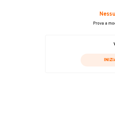
Avrai accesso a tutte le informazio
e sicuro, come:
Nessu
Incidenti in cui è stato coinvolto
Prova a modi
L'ultima lettura del contachilo
Data e luogo di immatricolazio
Data e luogo delle revisioni ef
Importazioni
INIZ
Inserisci il numero di targa per verif
Per saperne di più su CARFAX visit
VERIFIC