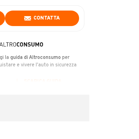
CONTATTA
gi la
guida di Altroconsumo
per
uistare e vivere l’auto in sicurezza
SCARICA GUIDA