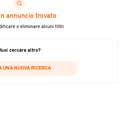
ni di cui necessiti per scegliere in modo trasparente
n annuncio trovato
 il veicolo
ficare o eliminare alcuni filtri
metri
ne
fettuate
Vuoi cercare altro?
IA UNA NUOVA RICERCA
icare la disponibilità del report.
a
il sito web
A DISPONIBILITÀ REPORT