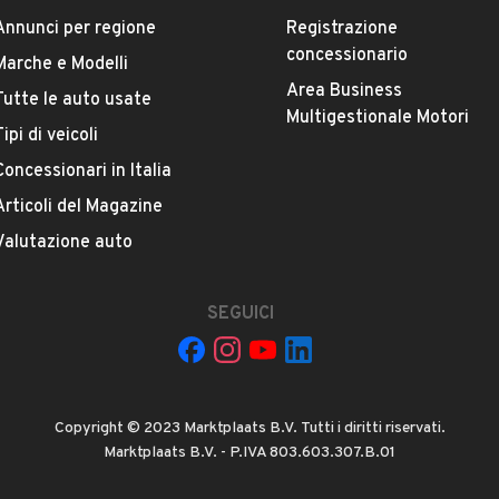
Annunci per regione
Registrazione
concessionario
Marche e Modelli
Area Business
Tutte le auto usate
ESTETICA E CONDIZIONI
ACCESSORI
Multigestionale Motori
Tipi di veicoli
Concessionari in Italia
Marca
FIAT
Articoli del Magazine
Valutazione auto
Versione
Panda 1.2 Dynamic
SEGUICI
Chilometri
170.000
Copyright © 2023 Marktplaats B.V. Tutti i diritti riservati.
Proprietari precedenti
Marktplaats B.V. - P.IVA 803.603.307.B.01
VEDI TUTTI
1