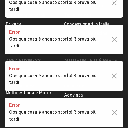
Ops qualcosa è andato storto! Riprova più
Dati identificativi
Tutte le auto usate
tardi
Condizioni generali
Tipi di veicoli
Privacy
Concessionari in Italia
Error
Impostazioni Privacy
Articoli del Magazine
Ops qualcosa è andato storto! Riprova più
Security
Valutazione auto
tardi
AREA BUSINESS
AUTOMOBILE.IT È PARTE
DI ADEVINTA
Error
Registrazione
Ops qualcosa è andato storto! Riprova più
concessionario
subito.it
tardi
Area Business
mobile.de
Multigestionale Motori
Adevinta
Error
Ops qualcosa è andato storto! Riprova più
SEGUICI
tardi