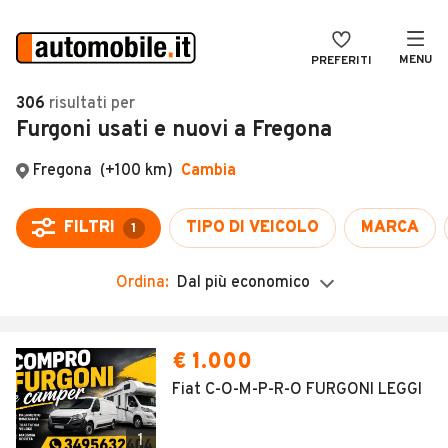
MENU
PREFERITI
CERCA
306
risultati
per
Furgoni usati e nuovi a Fregona
VENDI
Auto
MAGAZINE
Auto usate
ACCEDI
Auto Km 0
Auto Nuove
Ordina:
Dal più economico
Noleggio a lungo termine
Auto d'epoca
€ 1.000
Moto
Fiat C-O-M-P-R-O FURGONI LEGGI
Camper
1