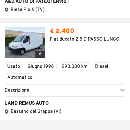
A&D AUTO DI PATEQI ERVIST
Riese Pio X (TV)
€ 2.400
Fiat ducato 2.5 D PASSO LUNGO
6
Usato
Giugno 1998
290.000 km
Diesel
Automatico
Descrizione
LAND REMUS AUTO
Bassano del Grappa (VI)