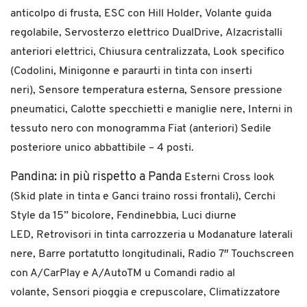
anticolpo di frusta,
ESC con Hill Holder,
Volante guida
regolabile,
Servosterzo elettrico DualDrive,
Alzacristalli
anteriori elettrici,
Chiusura centralizzata,
Look specifico
(Codolini, Minigonne e
paraurti in tinta con inserti
neri),
Sensore temperatura esterna,
Sensore pressione
pneumatici,
Calotte specchietti e maniglie nere,
Interni in
tessuto nero con monogramma Fiat (anteriori) Sedile
posteriore unico abbattibile – 4 posti.
Pandina: in più rispetto a Panda
Esterni Cross look
(Skid plate in tinta e Ganci traino rossi frontali),
Cerchi
Style da 15” bicolore,
Fendinebbia,
Luci diurne
LED,
Retrovisori in tinta carrozzeria u Modanature laterali
nere,
Barre portatutto longitudinali,
Radio 7″ Touchscreen
con A/CarPlay e A/AutoTM u Comandi radio al
volante,
Sensori pioggia e crepuscolare,
Climatizzatore