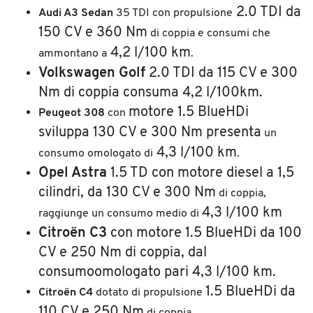
2.0 TDI da
Audi A3 Sedan
35 TDI con propulsione
150 CV e 360 Nm
di coppia e consumi che
4,2 l/100 km
ammontano a
.
Volkswagen Golf
2.0 TDI da 115 CV e 300
Nm di coppia consuma 4,2 l/100km.
motore 1.5 BlueHDi
Peugeot 308
con
sviluppa 130 CV e 300 Nm presenta
un
4,3 l/100 km
consumo omologato di
.
Opel Astra
1.5 TD con motore diesel a 1,5
cilindri, da 130 CV e 300 Nm
di coppia,
4,3 l/100 km
raggiunge un consumo medio di
Citroën
C3
con motore 1.5 BlueHDi da 100
CV e 250 Nm di coppia, dal
consumoomologato pari 4,3 l/100 km.
1.5 BlueHDi da
Citroën C4
dotato di propulsione
110 CV e 250 Nm