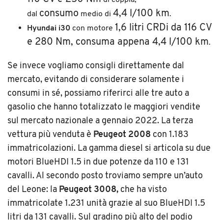
di coppia,
consumo
4,4 l/100 km
dal
medio di
.
1,6 litri CRDi da 116 CV
Hyundai i30
con motore
e 280 Nm, consuma appena 4,4 l/100 km
.
Se invece vogliamo consigli direttamente dal
mercato, evitando di considerare solamente i
consumi in sé, possiamo riferirci alle tre auto a
gasolio che hanno totalizzato le maggiori vendite
sul mercato nazionale a gennaio 2022. La terza
vettura più venduta è
Peugeot 2008
con 1.183
immatricolazioni. La gamma diesel si articola su due
motori BlueHDI 1.5 in due potenze da 110 e 131
cavalli. Al secondo posto troviamo sempre un’auto
del Leone: la
Peugeot 3008,
che ha visto
immatricolate 1.231 unità grazie al suo BlueHDI 1.5
litri da 131 cavalli. Sul gradino più alto del podio