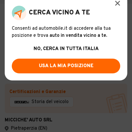
CERCA VICINO A TE
€ 36.900
MASERATI LEVANTE 3.0 D V6 275
FUL R21 TETTO
Consenti ad automobile.it di accedere alla tua
posizione e trova
auto in vendita vicino a te
.
30
Usato
Giugno 2017
179.000 km
NO, CERCA IN TUTTA ITALIA
Diesel - Euro 6
Automatico
USA LA MIA POSIZIONE
Descrizione
Certificazioni e Garanzie
Storia del veicolo
MICCICHE' AUTO SRL
Pietraperzia (EN)