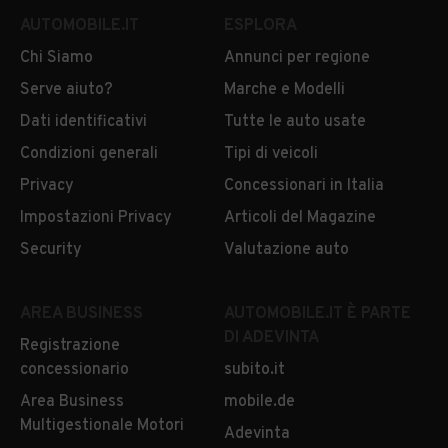
AUTOMOBILE.IT
ESPLORA
Chi Siamo
Annunci per regione
Serve aiuto?
Marche e Modelli
Dati identificativi
Tutte le auto usate
Condizioni generali
Tipi di veicoli
Privacy
Concessionari in Italia
Impostazioni Privacy
Articoli del Magazine
Security
Valutazione auto
AREA BUSINESS
AUTOMOBILE.IT È PARTE
DI ADEVINTA
Registrazione
concessionario
subito.it
Area Business
mobile.de
Multigestionale Motori
Adevinta