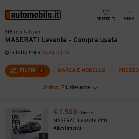
MENU
PREFERITI
CERCA
318
risultati
per
MASERATI Levante - Compra usata
VENDI
Auto
MAGAZINE
Auto usate
In tutta Italia
Scegli città
ACCEDI
Auto Km 0
FILTRI
MARCA E MODELLO
PREZZO
1
Auto Nuove
Ordina:
Più rilevante
Noleggio a lungo termine
Auto d'epoca
€ 1.500
al mese
Moto
MASERATI Levante Altri
Allestimenti
Camper
1