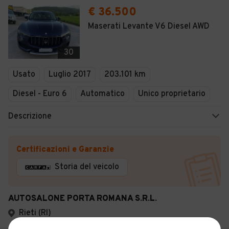
€ 36.500
Maserati Levante V6 Diesel AWD
30
Usato
Luglio 2017
203.101 km
Diesel - Euro 6
Automatico
Unico proprietario
Descrizione
Certificazioni e Garanzie
Storia del veicolo
AUTOSALONE PORTA ROMANA S.R.L.
Rieti (RI)