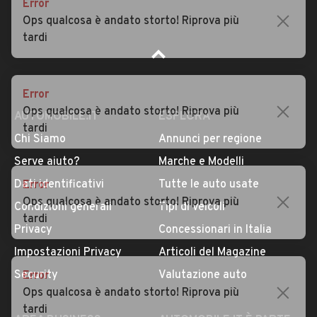
Error
Ops qualcosa è andato storto! Riprova più
tardi
Error
Ops qualcosa è andato storto! Riprova più
tardi
AUTOMOBILE.IT
ESPLORA
Chi Siamo
Annunci per regione
Error
Serve aiuto?
Marche e Modelli
Ops qualcosa è andato storto! Riprova più
Dati identificativi
Tutte le auto usate
tardi
Condizioni generali
Tipi di veicoli
Privacy
Concessionari in Italia
Error
Impostazioni Privacy
Articoli del Magazine
Ops qualcosa è andato storto! Riprova più
Security
Valutazione auto
tardi