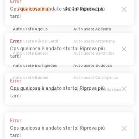
Error
Ops qualcosa è andato storto! Riprova più
PER COMUNE
PER PROVINCIA
tardi
Auto usate Aggius
Auto usate Aglientu
Error
Auto usate Alà dei Sardi
Auto usate Arzachena
Ops qualcosa è andato storto! Riprova più
Auto usate Badesi
Auto usate Berchidda
tardi
Auto usate Bortigiadas
Auto usate Buddusò
Auto usate Budoni
Auto usate Calangianus
Error
Ops qualcosa è andato storto! Riprova più
Auto usate Golfo Aranci
Auto usate La Maddalena
tardi
Auto usate Loiri Porto San
Auto usate Luogosanto
MOSTRA ALTRI
Paolo
Error
Auto usate Luras
Auto usate Monti
Ops qualcosa è andato storto! Riprova più
tardi
Auto usate Olbia
Auto usate Oschiri