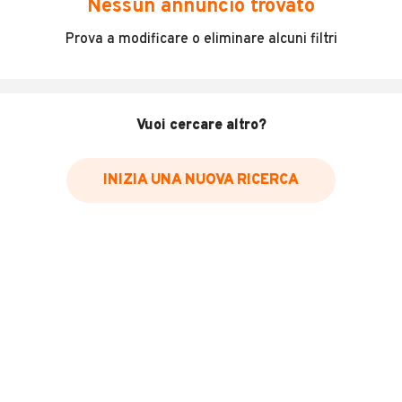
Nessun annuncio trovato
Incidenti in cui è stato coinvolto il veicolo
Prova a modificare o eliminare alcuni filtri
L'ultima lettura del contachilometri
Data e luogo di immatricolazione
Data e luogo delle revisioni effettuate
Vuoi cercare altro?
Importazioni
INIZIA UNA NUOVA RICERCA
Inserisci il numero di targa per verificare la disponibilità
del report.
Per saperne di più su CARFAX visita
il sito web
VERIFICA DISPONIBILITÀ REPORT