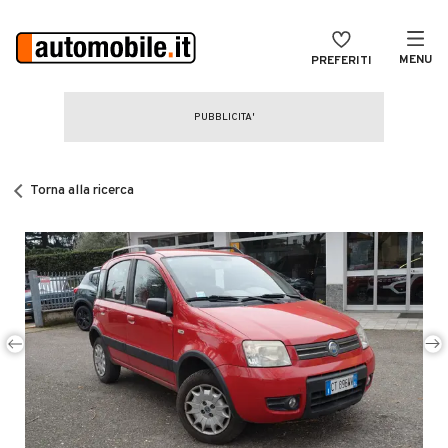
MENU
PREFERITI
CERCA
VENDI
Auto
MAGAZINE
Auto usate
Torna alla ricerca
ACCEDI
Auto Km 0
Auto Nuove
Noleggio a lungo termine
Auto d'epoca
Moto
Camper