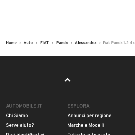
Non hai il numero di targa? Cercalo nelle foto del veicolo
o contatta
il venditore al telefono
o
via e-mail
per
riceverlo.
Home
Auto
FIAT
Panda
Alessandria
Fiat Panda 1.2 4
AUTOMOBILE.IT
ESPLORA
Chi Siamo
Annunci per regione
Pubblicità
Serve aiuto?
Marche e Modelli