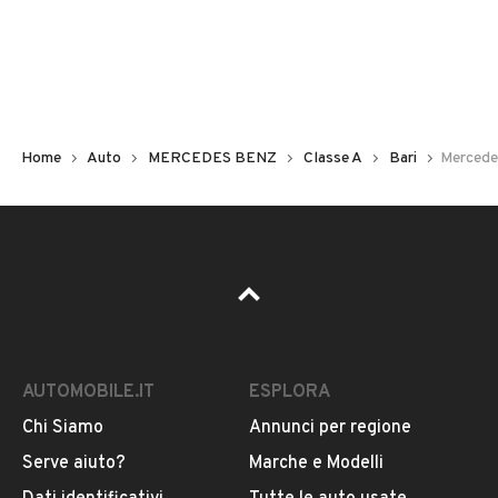
Non hai il numero di targa? Cercalo nelle foto del veicolo
o contatta
il venditore al telefono
o
via e-mail
per
riceverlo.
Home
Auto
MERCEDES BENZ
Classe A
Bari
Mercede
AUTOMOBILE.IT
ESPLORA
Chi Siamo
Annunci per regione
Pubblicità
Serve aiuto?
Marche e Modelli