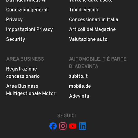
Dati identificativi
Tutte le auto usate
Condizioni generali
Tipi di veicoli
DESCRIZIONE
Privacy
Concessionari in Italia
Mercedes 45 S AMG, unico proprietario, tagliandi ufficiali
Impostazioni Privacy
Articoli del Magazine
Mercedes, gomme nuove, auto pari al nuovo, si valuta
Security
Valutazione auto
permuta con audi RS6, RS3.
Info
MOSTRA NUMERO
Francesco
AREA BUSINESS
AUTOMOBILE.IT È PARTE
DI ADEVINTA
Registrazione
INFORMAZIONI VEICOLO
concessionario
subito.it
DATI BASE
CONSUMI
ESTETICA E CONDIZ
Area Business
mobile.de
Multigestionale Motori
Adevinta
Tipologia
USATO
SEGUICI
Marca
MERCEDES BENZ