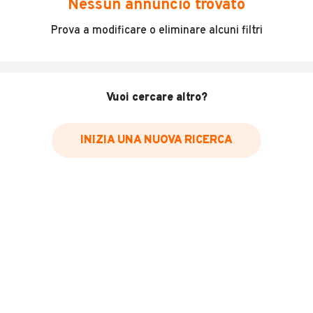
Nessun annuncio trovato
Incidenti in cui è stato coinvolto il veicolo
Prova a modificare o eliminare alcuni filtri
L'ultima lettura del contachilometri
Data e luogo di immatricolazione
Data e luogo delle revisioni effettuate
Vuoi cercare altro?
Importazioni
INIZIA UNA NUOVA RICERCA
Inserisci il numero di targa per verificare la disponibilità
del report.
Per saperne di più su CARFAX visita
il sito web
VERIFICA DISPONIBILITÀ REPORT