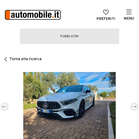
MENU
PREFERITI
CERCA
VENDI
Auto
MAGAZINE
Auto usate
Torna alla ricerca
ACCEDI
Auto Km 0
Auto Nuove
Noleggio a lungo termine
Auto d'epoca
Moto
Camper