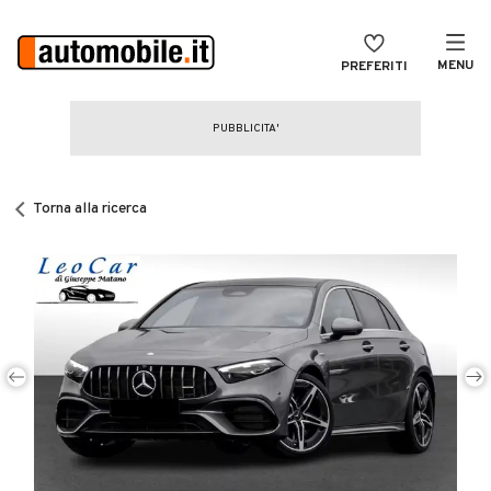
MENU
PREFERITI
CERCA
VENDI
Auto
MAGAZINE
Auto usate
Torna alla ricerca
ACCEDI
Auto Km 0
Auto Nuove
Noleggio a lungo termine
Auto d'epoca
Moto
Camper