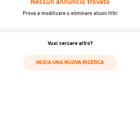
Nessun annuncio trovato
Incidenti in cui è stato coinvolto il veicolo
Prova a modificare o eliminare alcuni filtri
L'ultima lettura del contachilometri
Data e luogo di immatricolazione
Data e luogo delle revisioni effettuate
Vuoi cercare altro?
Importazioni
INIZIA UNA NUOVA RICERCA
Inserisci il numero di targa per verificare la disponibilità
del report.
Per saperne di più su CARFAX visita
il sito web
VERIFICA DISPONIBILITÀ REPORT