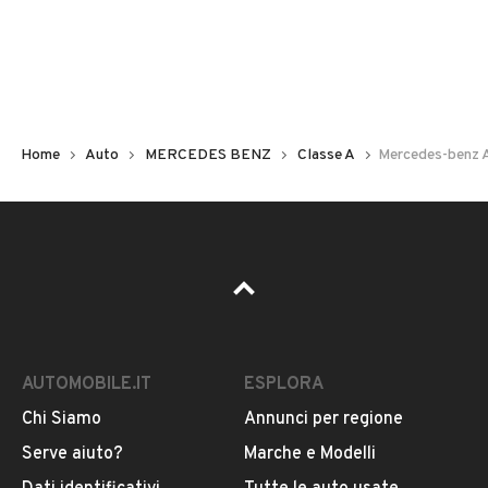
Non hai il numero di targa? Cercalo nelle foto del veicolo
o contatta
il venditore al telefono
o
via e-mail
per
riceverlo.
Home
Auto
MERCEDES BENZ
Classe A
Mercedes-benz 
AUTOMOBILE.IT
ESPLORA
Chi Siamo
Annunci per regione
Pubblicità
Serve aiuto?
Marche e Modelli