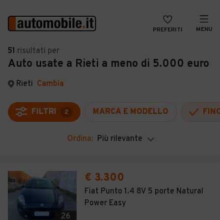
MENU
PREFERITI
CERCA
51
risultati
per
Auto usate a Rieti a meno di 5.000 euro
VENDI
Auto
MAGAZINE
Auto usate
Rieti
Cambia
ACCEDI
Auto Km 0
FILTRI
MARCA E MODELLO
FIN
2
Auto Nuove
Ordina:
Più rilevante
Noleggio a lungo termine
Auto d'epoca
€ 3.300
Moto
Fiat Punto 1.4 8V 5 porte Natural
Power Easy
Camper
26