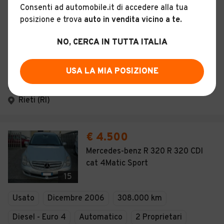
Descrizione
Consenti ad automobile.it di accedere alla tua
posizione e trova
auto in vendita vicino a te
.
Certificazioni e Garanzie
NO, CERCA IN TUTTA ITALIA
Storia del veicolo
USA LA MIA POSIZIONE
AUTOSALONE PORTA ROMANA S.R.L.
Rieti (RI)
€ 4.500
Mercedes-benz R 320 R 320 CDI
cat 4Matic Sport
15
Usato
Dicembre 2006
308.000 km
Diesel - Euro 4
Automatico
2 Proprietari