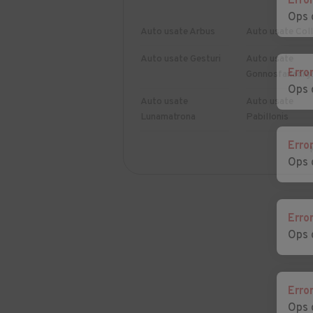
Erro
Ops 
Auto usate Arbus
Auto usate Coll
Auto usate Gesturi
Auto usate
Erro
Gonnosfanadig
Ops 
Auto usate
Auto usate
Lunamatrona
Pabillonis
Erro
Auto usate San
Auto usate Sanl
Ops 
Gavino Monreale
Auto usate
Auto usate Serr
Serramanna
Erro
Ops 
Auto usate Tuili
Auto usate Turr
Auto usate Villamar
Auto usate
Erro
Villanovaforru
Ops 