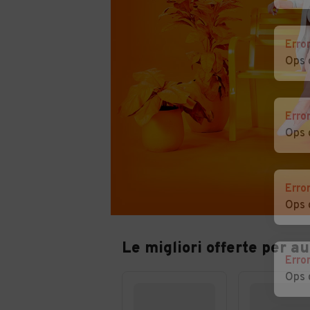
Erro
Ops 
Erro
Ops 
Erro
Ops 
Le migliori offerte per a
Erro
Ops 