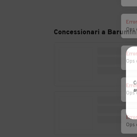
Erro
Ops 
Concessionari a
Barumin
Erro
Ops 
C
Erro
a
Ops 
Erro
Ops 