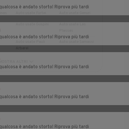
r
qualcosa è andato storto! Riprova più tardi
inas
Auto usate Furtei
Auto usate Genuri
Auto usate Guspini
Auto usate Las
r
a
Plassas
qualcosa è andato storto! Riprova più tardi
Auto usate Pauli
Auto usate Samassi
Arbarei
r
uri
Auto usate Sardara
Auto usate Segariu
MOSTRA ALTRI
qualcosa è andato storto! Riprova più tardi
enti
Auto usate Setzu
Auto usate Siddi
r
qualcosa è andato storto! Riprova più tardi
i
Auto usate
Auto usate
Ussaramanna
Villacidro
Auto usate
r
Villanovafranca
qualcosa è andato storto! Riprova più tardi