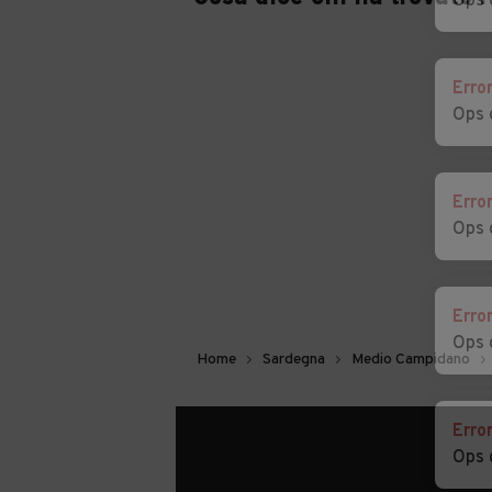
Ops 
Erro
Ops 
Erro
Ops 
Erro
Ops 
Home
Sardegna
Medio Campidano
Erro
Ops 