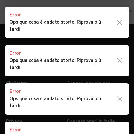
Error
Ops qualcosa è andato storto! Riprova più
tardi
Error
Ops qualcosa è andato storto! Riprova più
AUTOMOBILE.IT
ESPLORA
tardi
Chi Siamo
Annunci per regione
Serve aiuto?
Marche e Modelli
Dati identificativi
Tutte le auto usate
Error
Ops qualcosa è andato storto! Riprova più
Condizioni generali
Tipi di veicoli
tardi
Privacy
Concessionari in Italia
Impostazioni Privacy
Articoli del Magazine
Security
Valutazione auto
Error