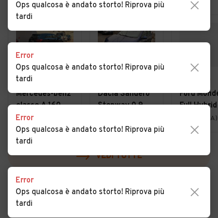
Ops qualcosa è andato storto! Riprova più
tardi
Error
Ops qualcosa è andato storto! Riprova più
tardi
€ 7.500
€ 6.600
€ 13.900
Mercedes-benz
Dacia Sandero
Ford Mond
classe A 160
Stepway 0.9
Full Hybrid
CDI Sport
TCe 12V 90 CV
187 CV eC
Error
Quartu Sant'Elena (CA)
La Maddalena (OT)
Cagliari (CA)
Uniproprieatario
Start&Stop
porte Vign
Ops qualcosa è andato storto! Riprova più
tardi
VEDI TUTTE
Error
Ops qualcosa è andato storto! Riprova più
tardi
Cerca altri risultati