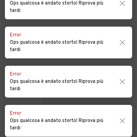
Ops qualcosa è andato storto! Riprova più
tardi
Auto usate Segariu
Auto usate Serramanna
Auto usate Setzu
Auto usate Siddi
Error
Auto usate Tuili
Auto usate Turri
Ops qualcosa è andato storto! Riprova più
Auto usate Ussaramanna
Auto usate Villacidro
tardi
Auto usate Villamar
Auto usate Villanovaforru
Concessionari a
Serrenti
Auto usate Villanovafranca
Error
Ops qualcosa è andato storto! Riprova più
tardi
Error
Ops qualcosa è andato storto! Riprova più
tardi