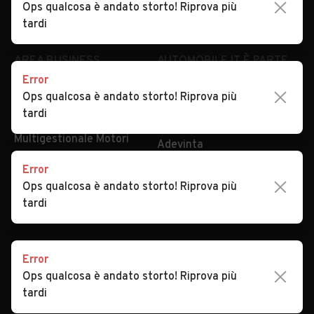
Ops qualcosa è andato storto! Riprova più
tardi
AREA BUSINESS
AUTOMOBILE.IT È PARTE
DI ADEVINTA
Registrazione
concessionario
subito.it
Error
Area Business
mobile.de
Ops qualcosa è andato storto! Riprova più
Multigestionale Motori
tardi
Adevinta
SEGUICI
Error
Ops qualcosa è andato storto! Riprova più
tardi
Copyright © 2023 Marktplaats B.V. Tutti i diritti riservati.
Marktplaats B.V. - P.IVA 803.603.307.B.01
Error
Ops qualcosa è andato storto! Riprova più
tardi