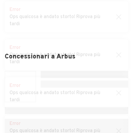
Auto usate Setzu
Auto usate Siddi
Error
Ops qualcosa è andato storto! Riprova più
Auto usate Tuili
Auto usate Turri
tardi
Auto usate Ussaramanna
Auto usate Villacidro
Auto usate Villamar
Auto usate Villanovaforru
Error
Ops qualcosa è andato storto! Riprova più
Auto usate Villanovafranca
tardi
Concessionari a
Arbus
Error
Ops qualcosa è andato storto! Riprova più
tardi
Error
Ops qualcosa è andato storto! Riprova più