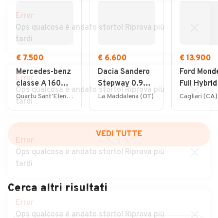
Error
Ops qualcosa è andato storto! Riprova più
tardi
€ 7.500
€ 6.600
€ 13.900
Mercedes-benz
Dacia Sandero
Ford Mond
Error
classe A 160
Stepway 0.9
Full Hybrid
Ops qualcosa è andato storto! Riprova più
CDI Sport
TCe 12V 90 CV
187 CV eC
Quartu Sant'Elena (CA)
La Maddalena (OT)
Cagliari (CA)
tardi
Uniproprieatario
Start&Stop
porte Vign
VEDI TUTTE
Error
Ops qualcosa è andato storto! Riprova più
tardi
Cerca altri risultati
Error
Ops qualcosa è andato storto! Riprova più