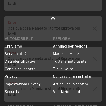
tardi
Error
Ops qualcosa è andato storto! Riprova più
tardi
AUTOMOBILE.IT
ESPLORA
Error
Chi Siamo
Annunci per regione
Ops qualcosa è andato storto! Riprova più
Serve aiuto?
Marche e Modelli
tardi
Dati identificativi
Tutte le auto usate
Condizioni generali
Tipi di veicoli
Error
Privacy
Concessionari in Italia
Ops qualcosa è andato storto! Riprova più
Impostazioni Privacy
Articoli del Magazine
tardi
Security
Valutazione auto