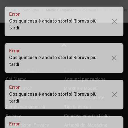
Error
Ops qualcosa è andato storto! Riprova più
tardi
Error
Ops qualcosa è andato storto! Riprova più
AUTOMOBILE.IT
ESPLORA
tardi
Chi Siamo
Annunci per regione
Serve aiuto?
Marche e Modelli
Dati identificativi
Tutte le auto usate
Error
Ops qualcosa è andato storto! Riprova più
Condizioni generali
Tipi di veicoli
tardi
Privacy
Concessionari in Italia
Impostazioni Privacy
Articoli del Magazine
Security
Valutazione auto
Error