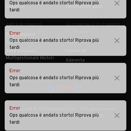
Ops qualcosa è andato storto! Riprova più
tardi
AREA BUSINESS
AUTOMOBILE.IT È PARTE
DI ADEVINTA
Registrazione
concessionario
subito.it
Error
Area Business
mobile.de
Ops qualcosa è andato storto! Riprova più
Multigestionale Motori
tardi
Adevinta
SEGUICI
Error
Ops qualcosa è andato storto! Riprova più
tardi
Copyright © 2023 Marktplaats B.V. Tutti i diritti riservati.
Marktplaats B.V. - P.IVA 803.603.307.B.01
Error
Ops qualcosa è andato storto! Riprova più
tardi