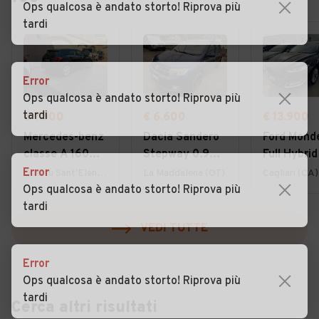
Ops qualcosa è andato storto! Riprova più
tardi
Error
Ops qualcosa è andato storto! Riprova più
tardi
€ 7.500
€ 6.600
€ 13.900
Mercedes-benz
Dacia Sandero
Ford Mond
classe A 160
Stepway 0.9
Full Hybrid
CDI Sport
TCe 12V 90 CV
187 CV eC
Error
Quartu Sant'Elena (CA)
La Maddalena (OT)
Cagliari (CA)
Uniproprieatario
Start&Stop
porte Vign
Ops qualcosa è andato storto! Riprova più
tardi
VEDI TUTTE
Error
Ops qualcosa è andato storto! Riprova più
tardi
Cerca altri risultati