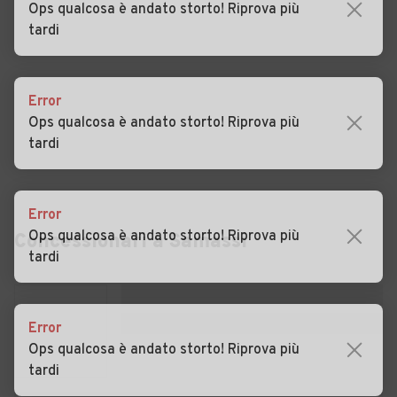
Ops qualcosa è andato storto! Riprova più
tardi
Auto usate Serramanna
Auto usate Serrenti
Auto usate Setzu
Auto usate Siddi
Error
Auto usate Tuili
Auto usate Turri
Ops qualcosa è andato storto! Riprova più
Auto usate Ussaramanna
Auto usate Villacidro
tardi
Auto usate Villamar
Auto usate Villanovaforru
Concessionari a
Samassi
Auto usate Villanovafranca
Error
Ops qualcosa è andato storto! Riprova più
tardi
Error
Ops qualcosa è andato storto! Riprova più
tardi