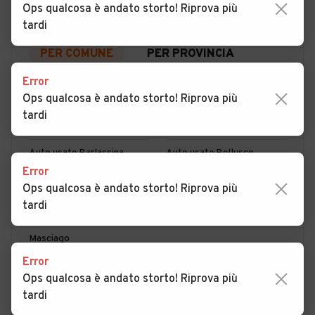
Ops qualcosa è andato storto! Riprova più
tardi
PER COMUNE
PER PROVINCIA
Error
Ops qualcosa è andato storto! Riprova più
Auto usate Agrate Brianza
Auto usate Aicurzio
tardi
Auto usate Albiate
Auto usate Arcore
Auto usate Barlassina
Auto usate Bellusco
Error
Auto usate Bernareggio
Auto usate Besana in
Ops qualcosa è andato storto! Riprova più
Brianza
tardi
Auto usate Bovisio-
Auto usate Briosco
Masciago
Error
Auto usate Brugherio
Auto usate Burago di
Ops qualcosa è andato storto! Riprova più
Molgora
tardi
Auto usate Busnago
Auto usate Camparada
MOSTRA ALTRI