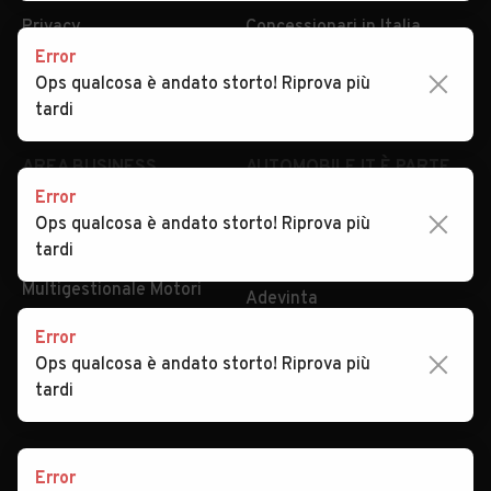
Privacy
Concessionari in Italia
Error
Impostazioni Privacy
Articoli del Magazine
Ops qualcosa è andato storto! Riprova più
Security
Valutazione auto
tardi
AREA BUSINESS
AUTOMOBILE.IT È PARTE
DI ADEVINTA
Error
Registrazione
Ops qualcosa è andato storto! Riprova più
concessionario
subito.it
tardi
Area Business
mobile.de
Multigestionale Motori
Adevinta
Error
Ops qualcosa è andato storto! Riprova più
SEGUICI
tardi
Error
Copyright © 2023 Marktplaats B.V. Tutti i diritti riservati.