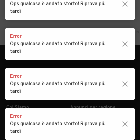
Ops qualcosa è andato storto! Riprova più
tardi
Home
Lombardia
Monza/Brianza
Biassono
Auto usate in
Error
Ops qualcosa è andato storto! Riprova più
tardi
Error
Ops qualcosa è andato storto! Riprova più
tardi
AUTOMOBILE.IT
ESPLORA
Chi Siamo
Annunci per regione
Error
Serve aiuto?
Marche e Modelli
Ops qualcosa è andato storto! Riprova più
Dati identificativi
Tutte le auto usate
tardi
Condizioni generali
Tipi di veicoli