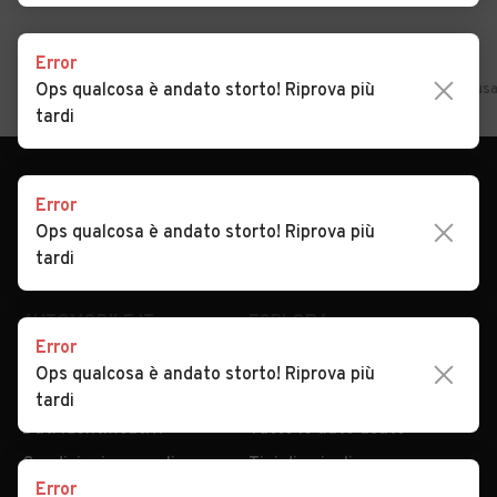
Home
Lombardia
Monza/Brianza
Nova Milanese
Auto usa
Error
Ops qualcosa è andato storto! Riprova più
tardi
Error
Ops qualcosa è andato storto! Riprova più
tardi
AUTOMOBILE.IT
ESPLORA
Chi Siamo
Annunci per regione
Error
Serve aiuto?
Marche e Modelli
Ops qualcosa è andato storto! Riprova più
Dati identificativi
Tutte le auto usate
tardi
Condizioni generali
Tipi di veicoli
Privacy
Concessionari in Italia
Error
Impostazioni Privacy
Articoli del Magazine