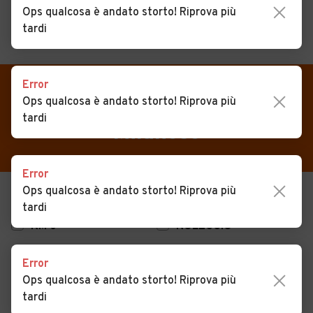
Ops qualcosa è andato storto! Riprova più
tardi
MENU
PREFERITI
CERCA
Error
VENDI
Auto
Auto usate in vendita Nova
Ops qualcosa è andato storto! Riprova più
MAGAZINE
tardi
Auto usate
Milanese
ACCEDI
Auto Km 0
Error
Auto Nuove
Ops qualcosa è andato storto! Riprova più
USATO
NUOVO
Noleggio a lungo termine
tardi
KM 0
NOLEGGIO
Auto d'epoca
Moto
Error
Ops qualcosa è andato storto! Riprova più
Camper
tardi