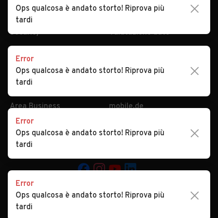
Ops qualcosa è andato storto! Riprova più
Security
Valutazione auto
tardi
AREA BUSINESS
AUTOMOBILE.IT È PARTE
DI ADEVINTA
Error
Registrazione
Ops qualcosa è andato storto! Riprova più
concessionario
subito.it
tardi
Area Business
mobile.de
Multigestionale Motori
Adevinta
Error
Ops qualcosa è andato storto! Riprova più
SEGUICI
tardi
Error
Copyright © 2023 Marktplaats B.V. Tutti i diritti riservati.
Ops qualcosa è andato storto! Riprova più
Marktplaats B.V. - P.IVA 803.603.307.B.01
tardi