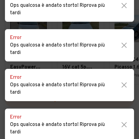
Ops qualcosa è andato storto! Riprova più
tardi
Error
Ops qualcosa è andato storto! Riprova più
€ 4.950
€ 1.800
€ 3.900
tardi
Fiat Panda 1.2
Ford Focus 1.6i
Citroen C4
EasyPower
16V cat 5p.
Picasso 1.
Lounge
Ambiente
7posti 20
Uboldo (VA)
Lurate Caccivio (CO)
Error
Ops qualcosa è andato storto! Riprova più
tardi
VEDI TUTTE
Error
Ops qualcosa è andato storto! Riprova più
tardi
Cerca altri risultati