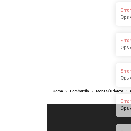
Cosa dice chi ha trovato 
Erro
Ops 
Erro
Ops 
Erro
Ops 
Erro
Home
Lombardia
Monza/Brianza
Ops 