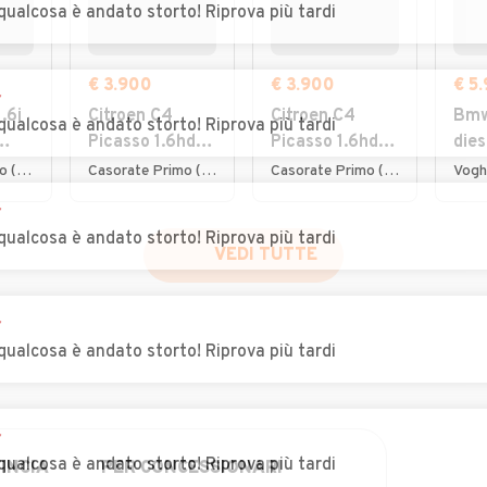
qualcosa è andato storto! Riprova più tardi
€ 3.900
€ 3.900
€ 5
r
.6i
Citroen C4
Citroen C4
Bmw
qualcosa è andato storto! Riprova più tardi
Picasso 1.6hdi
Picasso 1.6hdi
dies
7posti 2012
7posti 2012
cili
Lurate Caccivio (CO)
Casorate Primo (PV)
Casorate Primo (PV)
Vogh
201
r
qualcosa è andato storto! Riprova più tardi
VEDI TUTTE
r
qualcosa è andato storto! Riprova più tardi
r
qualcosa è andato storto! Riprova più tardi
INCIA
PER CONCESSIONARI