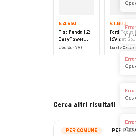
Ops 
€ 4.950
€ 1.800
Erro
Fiat Panda 1.2
Ford Focus 1
Ops 
EasyPower
16V cat 5p.
Lounge
Ambiente
Uboldo (VA)
Erro
Ops 
Erro
Ops 
Cerca altri risultati
Erro
Ops 
PER COMUNE
PER PROV