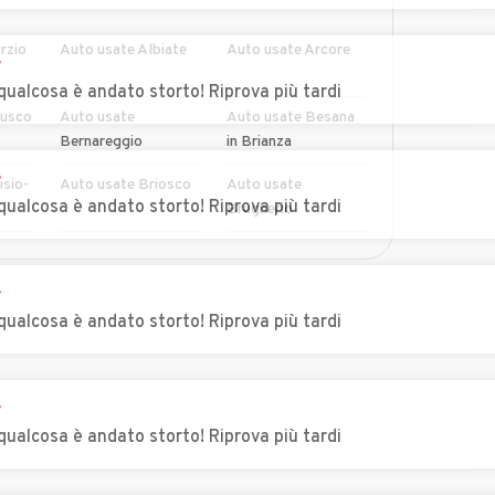
rzio
Auto usate Albiate
Auto usate Arcore
r
qualcosa è andato storto! Riprova più tardi
lusco
Auto usate
Auto usate Besana
Bernareggio
in Brianza
r
sio-
Auto usate Briosco
Auto usate
qualcosa è andato storto! Riprova più tardi
Brugherio
snago
Auto usate
Auto usate
MOSTRA ALTRI
Camparada
Caponago
r
qualcosa è andato storto! Riprova più tardi
Auto usate Ceriano
Auto usate Cesano
ianza
Laghetto
Maderno
Auto usate Cornate
Auto usate
r
d'Adda
Correzzana
qualcosa è andato storto! Riprova più tardi
ssano
Auto usate Lazzate
Auto usate Lentate