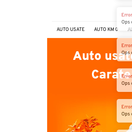
Erro
Ops 
AUTO USATE
AUTO KM 0
A
Erro
Auto usat
Ops 
Carate
Erro
Ops 
Erro
Ops 