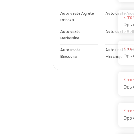
Auto usate Agrate
Auto usate Aicu
Erro
Brianza
Ops 
Auto usate
Auto usate Bel
Barlassina
Erro
Auto usate
Auto usate Bovi
Ops 
Biassono
Masciago
Auto usate Burago
Auto usate Bu
di Molgora
Erro
Ops 
Auto usate Carnate
Auto usate
Cavenago di Br
Auto usate Cogliate
Auto usate
Erro
Concorezzo
Ops 
Auto usate Desio
Auto usate Giu