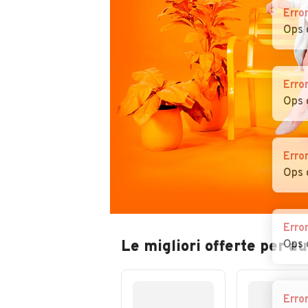
Erro
Ops 
Erro
Ops 
Erro
Ops 
Erro
Le migliori offerte per a
Ops 
Erro