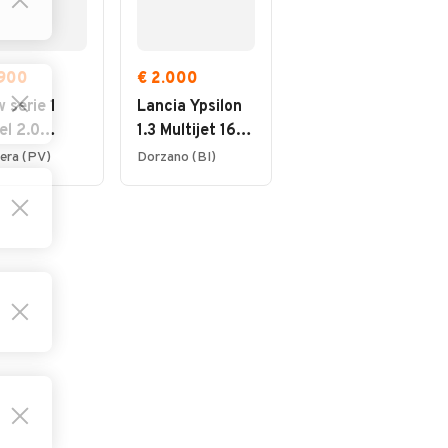
.900
€ 2.000
€ 2.800
 serie 1
Lancia Ypsilon
Citroen C3 1.4
el 2.0
1.3 Multijet 16V
HDi Emotion
ndrata anno
Platino
era (PV)
Dorzano (BI)
Biella (BI)
3