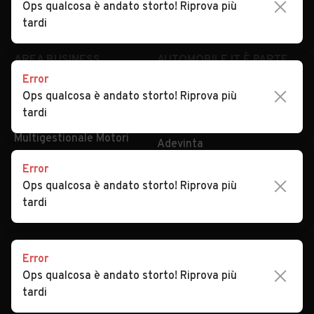
Ops qualcosa è andato storto! Riprova più
tardi
AREA BUSINESS
AUTOMOBILE.IT È PARTE
DI ADEVINTA
Registrazione
concessionario
subito.it
Error
Area Business
mobile.de
Ops qualcosa è andato storto! Riprova più
Multigestionale Motori
tardi
Adevinta
SEGUICI
Error
Ops qualcosa è andato storto! Riprova più
tardi
Copyright © 2023 Marktplaats B.V. Tutti i diritti riservati.
Marktplaats B.V. - P.IVA 803.603.307.B.01
Error
Ops qualcosa è andato storto! Riprova più
tardi