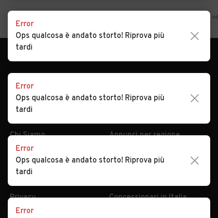
Error
Ops qualcosa è andato storto! Riprova più
tardi
Error
Ops qualcosa è andato storto! Riprova più
AUTOMOBILE.IT
ESPLORA
tardi
Chi Siamo
Annunci per regione
Serve aiuto?
Marche e Modelli
Dati identificativi
Tutte le auto usate
Error
Ops qualcosa è andato storto! Riprova più
Condizioni generali
Tipi di veicoli
tardi
Privacy
Concessionari in Italia
Impostazioni Privacy
Articoli del Magazine
Security
Valutazione auto
Error