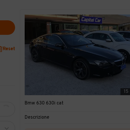
Reset
15
Bmw 630 630i cat
Descrizione