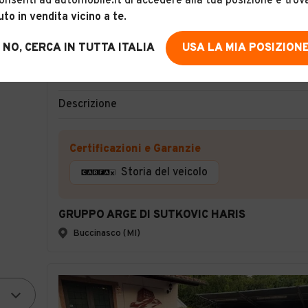
onsenti ad automobile.it di accedere alla tua posizione e trov
uto in vendita vicino a te
.
24
NO, CERCA IN TUTTA ITALIA
USA LA MIA POSIZION
Bmw 630 630i cat
Descrizione
Certificazioni e Garanzie
Storia del veicolo
GRUPPO ARGE DI SUTKOVIC HARIS
Buccinasco (MI)