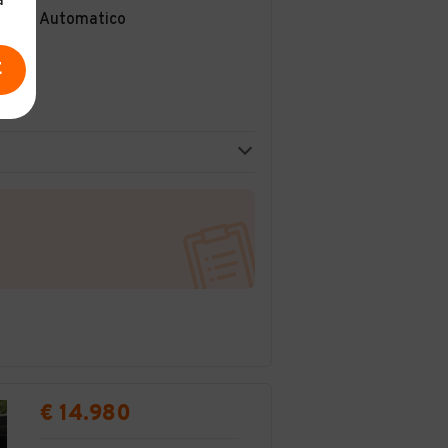
a
Automatico
E
€ 14.980