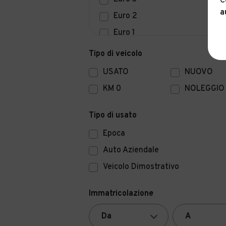
C
a
Euro 2
Euro 1
Euro 0
Tipo di veicolo
USATO
NUOVO
KM 0
NOLEGGIO
Tipo di usato
Epoca
Auto Aziendale
Veicolo Dimostrativo
Immatricolazione