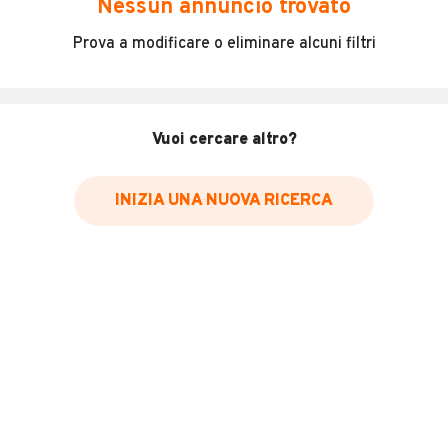
Nessun annuncio trovato
Incidenti in cui è stato coinvolto il veicolo
Prova a modificare o eliminare alcuni filtri
L'ultima lettura del contachilometri
Data e luogo di immatricolazione
Data e luogo delle revisioni effettuate
Vuoi cercare altro?
Importazioni
INIZIA UNA NUOVA RICERCA
Inserisci il numero di targa per verificare la disponibilità
del report.
Per saperne di più su CARFAX visita
il sito web
VERIFICA DISPONIBILITÀ REPORT