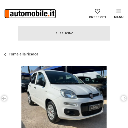
MENU
PREFERITI
CERCA
VENDI
Auto
MAGAZINE
Auto usate
Torna alla ricerca
ACCEDI
Auto Km 0
Auto Nuove
Noleggio a lungo termine
Auto d'epoca
Moto
Camper