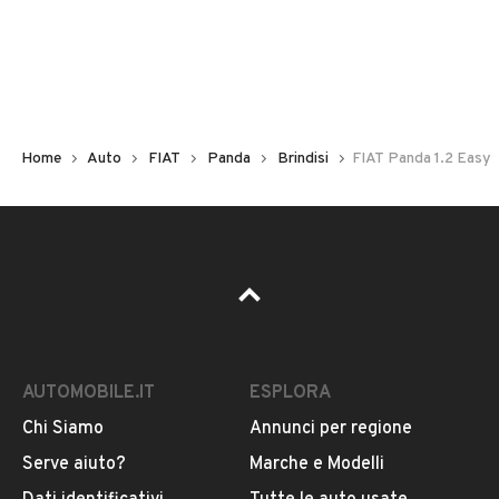
Non hai il numero di targa? Cercalo nelle foto del veicolo
o contatta
il venditore al telefono
o
via e-mail
per
riceverlo.
Home
Auto
FIAT
Panda
Brindisi
FIAT Panda 1.2 Easy
AUTOMOBILE.IT
ESPLORA
Chi Siamo
Annunci per regione
Pubblicità
Serve aiuto?
Marche e Modelli