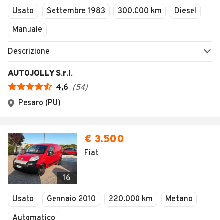
AUTOMOBILE.IT
ESPLORA
Chi Siamo
Annunci per regione
Serve aiuto?
Marche e Modelli
Dati identificativi
Tutte le auto usate
Condizioni generali
Tipi di veicoli
Privacy
Concessionari in Italia
Impostazioni Privacy
Articoli del Magazine
Security
Valutazione auto
AREA BUSINESS
AUTOMOBILE.IT È PARTE
DI ADEVINTA
Registrazione
concessionario
subito.it
Area Business
mobile.de
Multigestionale Motori
Adevinta