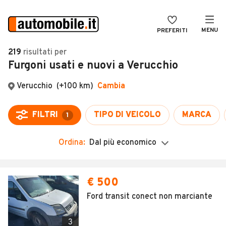
MENU
PREFERITI
CERCA
219
risultati
per
Furgoni usati e nuovi a Verucchio
VENDI
Auto
MAGAZINE
Auto usate
Verucchio
(+100 km)
Cambia
ACCEDI
Auto Km 0
FILTRI
TIPO DI VEICOLO
MARCA
1
Auto Nuove
Ordina:
Dal più economico
Noleggio a lungo termine
Auto d'epoca
Moto
Camper