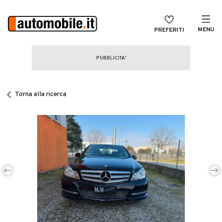
MENU
PREFERITI
CERCA
VENDI
Auto
MAGAZINE
Auto usate
Torna alla ricerca
ACCEDI
Auto Km 0
Auto Nuove
Noleggio a lungo termine
Auto d'epoca
Moto
Camper