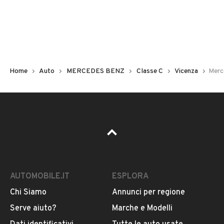
Non hai il numero di targa? Cercalo nelle foto del veicolo
o contatta
il venditore al telefono
o
via e-mail
per
riceverlo.
Home
Auto
MERCEDES BENZ
Classe C
Vicenza
Merc
AUTOMOBILE.IT
ESPLORA
Chi Siamo
Annunci per regione
Pubblicità
Serve aiuto?
Marche e Modelli