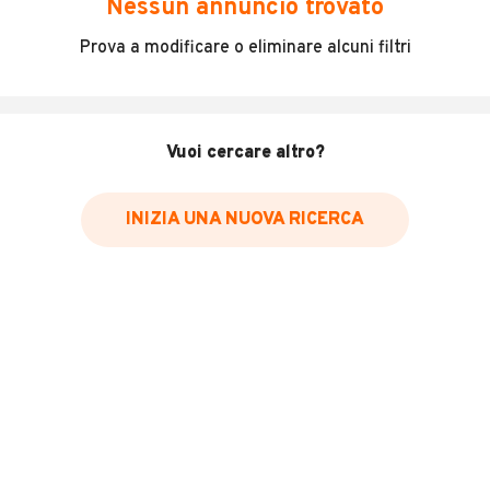
Nessun annuncio trovato
Incidenti in cui è stato coinvolto il veicolo
Prova a modificare o eliminare alcuni filtri
L'ultima lettura del contachilometri
Data e luogo di immatricolazione
Data e luogo delle revisioni effettuate
Vuoi cercare altro?
Importazioni
INIZIA UNA NUOVA RICERCA
Inserisci il numero di targa per verificare la disponibilità
del report.
Per saperne di più su CARFAX visita
il sito web
VERIFICA DISPONIBILITÀ REPORT