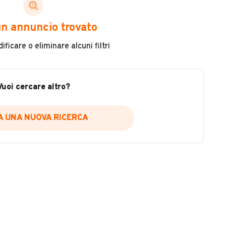
ni di cui necessiti per scegliere in modo trasparente
n annuncio trovato
 il veicolo
ficare o eliminare alcuni filtri
metri
ne
fettuate
Vuoi cercare altro?
IA UNA NUOVA RICERCA
icare la disponibilità del report.
a
il sito web
A DISPONIBILITÀ REPORT