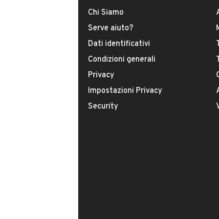
Chi Siamo
Tipologia
Serve aiuto?
USATO
Dati identificativi
Condizioni generali
Modello
Classe C
Privacy
Impostazioni Privacy
Carburante
Security
Diesel
Immatricolazione
Luglio 2013
Cambio
VENDITORE
Cambio automatico
VENETA TRUCKS S.R.L.