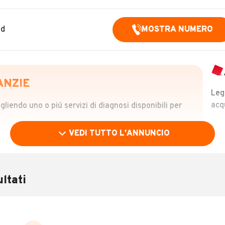
nd
MOSTRA NUMERO
ANZIE
Leg
acq
iendo uno o piú servizi di diagnosi disponibili per
VEDI TUTTO L'ANNUNCIO
OLO
 €
ltati
verificare la storia del veicolo semplicemente