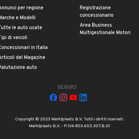
Annunci per regione
Registrazione
Marca
concessionario
Marche e Modelli
MERCEDES BENZ
Area Business
Tutte le auto usate
Multigestionale Motori
Tipi di veicoli
Versione
C 180 CDI S.W. Trend
Concessionari in Italia
Articoli del Magazine
Chilometri
Valutazione auto
162.000
SEGUICI
Potenza
VEDI TUTTI
88 kW (119 CV)
Numero di porte
Copyright © 2023 Marktplaats B.V. Tutti i diritti riservati.
4 o 5 porte
Marktplaats B.V. - P.IVA 803.603.307.B.01