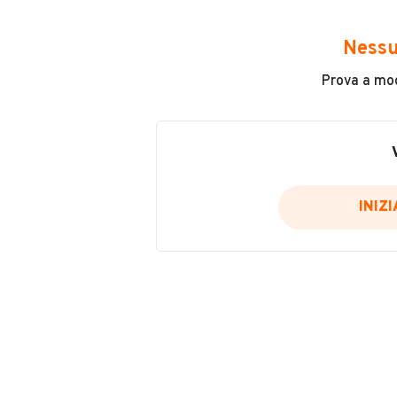
Avrai accesso a tutte le informazio
e sicuro, come:
Nessu
Incidenti in cui è stato coinvolto
Prova a modi
L'ultima lettura del contachilo
Data e luogo di immatricolazio
Data e luogo delle revisioni ef
Importazioni
INIZ
Inserisci il numero di targa per verif
Per saperne di più su CARFAX visit
VERIFIC