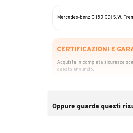
Mercedes-benz C 180 CDI S.W. Tre
CERTIFICAZIONI E GAR
Acquista in completa sicurezza scegl
questo annuncio.
STORIA DEL VEIC
Richiedi da 39,99
Sponsorizzato
Oppure guarda questi risu
Attraverso il report CARFAX potrai 
utilizzando il numero di targa.