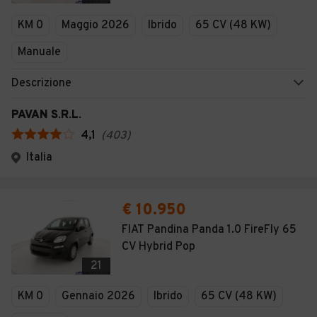
Veicoli Commerciali
KM 0
Maggio 2026
Ibrido
65 CV (48 KW)
Concessionari
Manuale
Descrizione
PAVAN S.R.L.
4,1
(
403
)
Italia
€ 10.950
FIAT Pandina Panda 1.0 FireFly 65
CV Hybrid Pop
21
KM 0
Gennaio 2026
Ibrido
65 CV (48 KW)