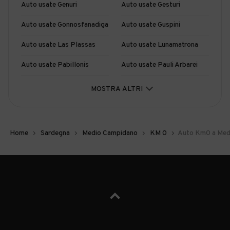
Auto usate Genuri
Auto usate Gesturi
Auto usate Gonnosfanadiga
Auto usate Guspini
Auto usate Las Plassas
Auto usate Lunamatrona
Auto usate Pabillonis
Auto usate Pauli Arbarei
Auto usate Samassi
Auto usate San Gavino
MOSTRA ALTRI
Monreale
Auto usate Sanluri
Auto usate Sardara
Home
Sardegna
Medio Campidano
KM 0
Auto Km0 a Med
Auto usate Segariu
Auto usate Serramanna
Auto usate Serrenti
Auto usate Setzu
Auto usate Siddi
Auto usate Tuili
Auto usate Turri
Auto usate Ussaramanna
Auto usate Villacidro
Auto usate Villamar