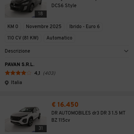
DCS6 Style
18
KM 0
Novembre 2025
Ibrido - Euro 6
110 CV (81 KW)
Automatico
Descrizione
PAVAN S.R.L.
4,1
(
403
)
Italia
€ 16.450
DR AUTOMOBILES dr3 DR 3 1.5 MT
BZ 115cv
31