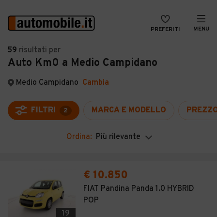
MENU
PREFERITI
CERCA
59
risultati
per
Auto Km0 a Medio Campidano
VENDI
Auto
MAGAZINE
Auto usate
Medio Campidano
Cambia
ACCEDI
Auto Km 0
FILTRI
MARCA E MODELLO
PREZZ
2
Auto Nuove
Ordina:
Più rilevante
Noleggio a lungo termine
Auto d'epoca
€ 10.850
Moto
FIAT Pandina Panda 1.0 HYBRID
POP
Camper
19