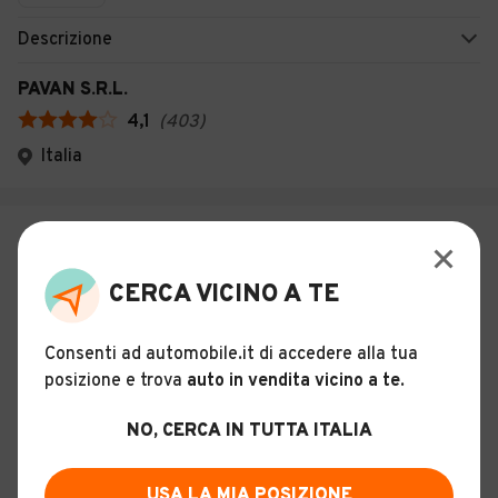
Descrizione
PAVAN S.R.L.
4,1
(
403
)
Italia
€ 15.980
MG ZS 1.5 Comfort (NEW)
CERCA VICINO A TE
29
Consenti ad automobile.it di accedere alla tua
KM 0
Gennaio 2026
Benzina
115 CV (85 KW)
posizione e trova
auto in vendita vicino a te
.
Manuale
NO, CERCA IN TUTTA ITALIA
Descrizione
USA LA MIA POSIZIONE