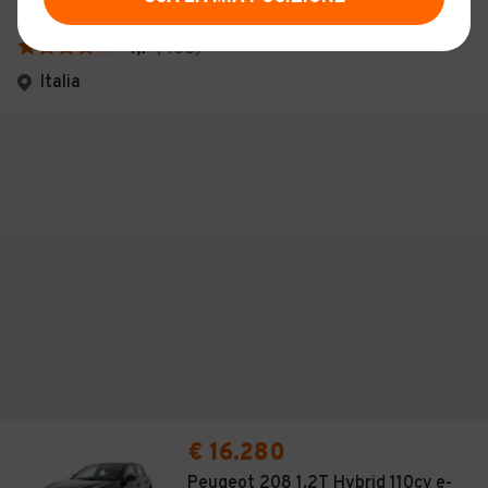
PAVAN S.R.L.
4,1
(
403
)
Italia
€ 16.280
Peugeot 208 1.2T Hybrid 110cv e-