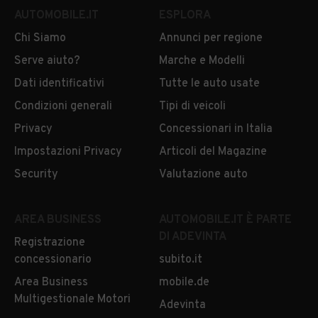
AUTOMOBILE.IT
ESPLORA
Auto usate Villanovaforru
Auto usate Villanovafranca
Chi Siamo
Annunci per regione
Serve aiuto?
Marche e Modelli
Dati identificativi
Tutte le auto usate
Condizioni generali
Tipi di veicoli
Privacy
Concessionari in Italia
Impostazioni Privacy
Articoli del Magazine
Security
Valutazione auto
AREA BUSINESS
AUTOMOBILE.IT È PARTE
DI ADEVINTA
Registrazione
concessionario
subito.it
Area Business
mobile.de
Multigestionale Motori
Adevinta