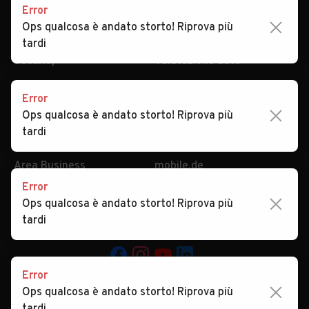
Auto usate Zermeghedo
Auto usate Zovencedo
Error
Privacy
Concessionari in Italia
Ops qualcosa è andato storto! Riprova più
Auto usate Zugliano
Impostazioni Privacy
Articoli del Magazine
tardi
Security
Valutazione auto
Error
AREA BUSINESS
AUTOMOBILE.IT È PARTE
Ops qualcosa è andato storto! Riprova più
DI ADEVINTA
Registrazione
tardi
concessionario
subito.it
Area Business
mobile.de
Multigestionale Motori
Error
Adevinta
Ops qualcosa è andato storto! Riprova più
tardi
SEGUICI
Error
Ops qualcosa è andato storto! Riprova più
Copyright © 2023 Marktplaats B.V. Tutti i diritti riservati.