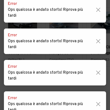
Error
Ops qualcosa è andato storto! Riprova più
tardi
Error
€ 11.800
€ 5.000
€ 1.800
Ops qualcosa è andato storto! Riprova più
tardi
VOLKSWAGEN
Fiat 500L 1.3
Renault Cli
Caddy 1.4 TGI
Multijet 85 CV
benzina gp
Furgone
Lounge
2008 otti
Feltre (BL)
Conegliano (TV)
Pianiga (VE)
Business
per neo
Error
Ops qualcosa è andato storto! Riprova più
tardi
VEDI TUTTE
Error
Ops qualcosa è andato storto! Riprova più
Cerca altri risultati