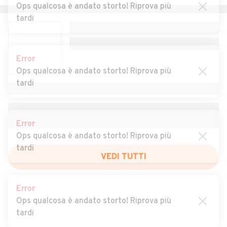
Conte Otto
Ops qualcosa è andato storto! Riprova più
tardi
Auto usate Montorso
Auto usate Mossano
Vicentino
Auto usate Mussolente
Auto usate Nanto
Error
Ops qualcosa è andato storto! Riprova più
Auto usate Nogarole
Auto usate Nove
tardi
Vicentino
Auto usate Noventa
Auto usate Orgiano
Vicentina
Error
Ops qualcosa è andato storto! Riprova più
Auto usate Pedemonte
Auto usate Pianezze
tardi
Auto usate Piovene
Auto usate Pojana
Rocchette
VEDI TUTTI
Maggiore
Error
Auto usate Posina
Auto usate Pove del
Ops qualcosa è andato storto! Riprova più
Grappa
tardi