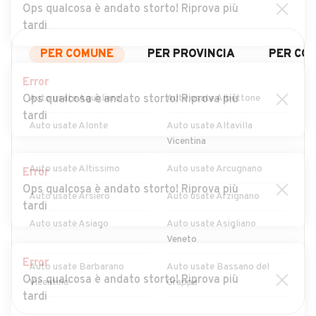
Ops qualcosa è andato storto! Riprova più
tardi
PER COMUNE
PER PROVINCIA
PER CO
Error
Ops qualcosa è andato storto! Riprova più
Auto usate Agugliaro
Auto usate Albettone
tardi
Auto usate Alonte
Auto usate Altavilla
Vicentina
Auto usate Altissimo
Auto usate Arcugnano
Error
Ops qualcosa è andato storto! Riprova più
Auto usate Arsiero
Auto usate Arzignano
tardi
Auto usate Asiago
Auto usate Asigliano
Veneto
Error
Auto usate Barbarano
Auto usate Bassano del
Ops qualcosa è andato storto! Riprova più
Vicentino
Grappa
tardi
Auto usate Bolzano
Auto usate Breganze
MOSTRA ALTRI