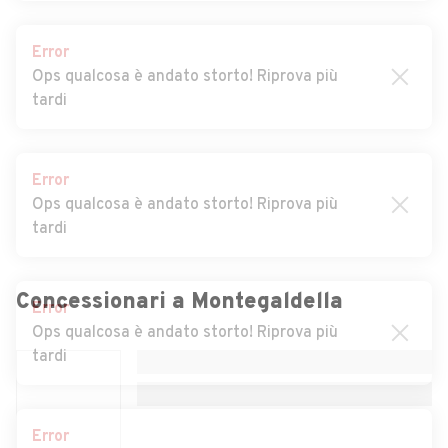
Vicentino
Error
Auto usate Brendola
Auto usate Bressanvido
Ops qualcosa è andato storto! Riprova più
tardi
Auto usate Brogliano
Auto usate Caldogno
Auto usate Caltrano
Auto usate Calvene
Error
Auto usate Camisano
Auto usate Campiglia dei
Ops qualcosa è andato storto! Riprova più
Vicentino
Berici
tardi
Auto usate Campolongo sul
Auto usate Carrè
Brenta
Error
Auto usate Cartigliano
Auto usate Cassola
Ops qualcosa è andato storto! Riprova più
Concessionari a
Montegaldella
Auto usate Castegnero
Auto usate
tardi
Castelgomberto
Auto usate Chiampo
Auto usate Chiuppano
Error