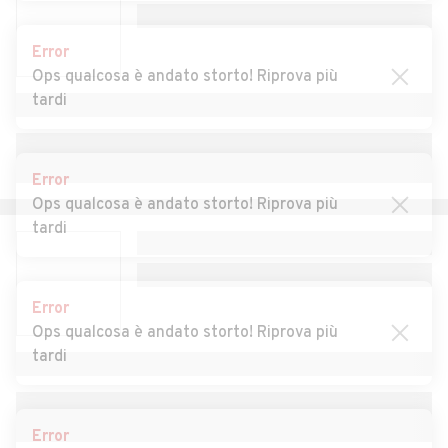
Auto usate Laghi
Auto usate Lastebasse
Error
Auto usate Longare
Auto usate Lonigo
Ops qualcosa è andato storto! Riprova più
tardi
Auto usate Lugo di Vicenza
Auto usate Lusiana
Auto usate Malo
Auto usate Marano
Vicentino
Error
Ops qualcosa è andato storto! Riprova più
Auto usate Marostica
Auto usate Mason Vicentino
tardi
Auto usate Molvena
Auto usate Monte di Malo
Auto usate Montebello
Auto usate Montecchio
Error
Vicentino
Maggiore
Ops qualcosa è andato storto! Riprova più
tardi
Auto usate Montecchio
Auto usate Montegalda
Precalcino
Auto usate Monteviale
Auto usate Monticello
Error