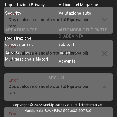
Auto usate Zermeghedo
Auto usate Zovencedo
Privacy
Concessionari in Italia
Error
Auto usate Zugliano
Impostazioni Privacy
Articoli del Magazine
Ops qualcosa è andato storto! Riprova più
Security
Valutazione auto
tardi
AREA BUSINESS
AUTOMOBILE.IT È PARTE
DI ADEVINTA
Error
Registrazione
Ops qualcosa è andato storto! Riprova più
concessionario
subito.it
tardi
Area Business
mobile.de
Multigestionale Motori
Adevinta
Error
Ops qualcosa è andato storto! Riprova più
SEGUICI
tardi
Error
Copyright © 2023 Marktplaats B.V. Tutti i diritti riservati.