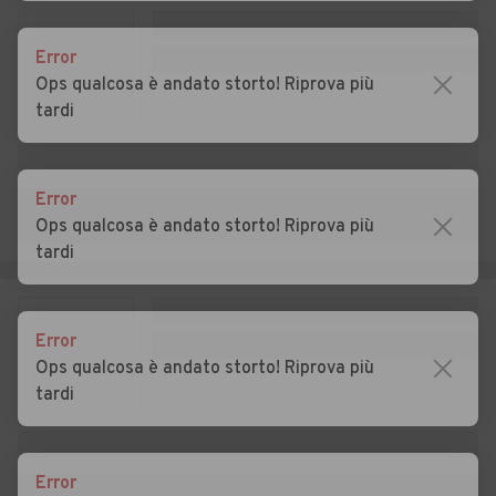
Auto usate Lastebasse
Auto usate Longare
Error
Auto usate Lonigo
Auto usate Lugo di Vicenza
Ops qualcosa è andato storto! Riprova più
tardi
Auto usate Lusiana
Auto usate Malo
Auto usate Marano
Auto usate Marostica
Vicentino
Error
Ops qualcosa è andato storto! Riprova più
Auto usate Mason Vicentino
Auto usate Molvena
tardi
Auto usate Monte di Malo
Auto usate Montebello
Vicentino
Error
Auto usate Montecchio
Auto usate Montecchio
Ops qualcosa è andato storto! Riprova più
Maggiore
Precalcino
tardi
Auto usate Montegalda
Auto usate Montegaldella
Auto usate Monteviale
Auto usate Monticello
Error