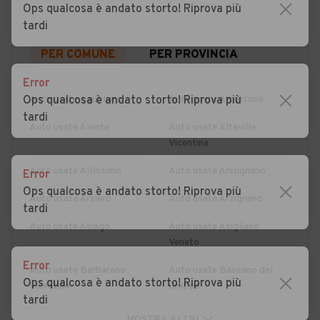
Ops qualcosa è andato storto! Riprova più
tardi
PER COMUNE
PER PROVINCIA
Error
Ops qualcosa è andato storto! Riprova più
Auto usate Agugliaro
Auto usate Albettone
tardi
Auto usate Alonte
Auto usate Altavilla
Vicentina
Auto usate Altissimo
Auto usate Arcugnano
Error
Ops qualcosa è andato storto! Riprova più
Auto usate Arsiero
Auto usate Arzignano
tardi
Auto usate Asiago
Auto usate Asigliano
Veneto
Error
Auto usate Barbarano
Auto usate Bassano del
Ops qualcosa è andato storto! Riprova più
Vicentino
Grappa
tardi
Auto usate Bolzano
Auto usate Breganze
MOSTRA ALTRI