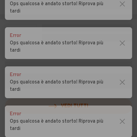
Conte Otto
Ops qualcosa è andato storto! Riprova più
tardi
Auto usate Montorso
Auto usate Mossano
Vicentino
Auto usate Mussolente
Auto usate Nanto
Error
Ops qualcosa è andato storto! Riprova più
Auto usate Nogarole
Auto usate Nove
tardi
Vicentino
Auto usate Noventa
Auto usate Orgiano
Vicentina
Error
Ops qualcosa è andato storto! Riprova più
Auto usate Pedemonte
Auto usate Pianezze
tardi
Auto usate Piovene
Auto usate Pojana
Rocchette
VEDI TUTTI
Maggiore
Error
Auto usate Posina
Auto usate Pove del
Ops qualcosa è andato storto! Riprova più
Grappa
tardi